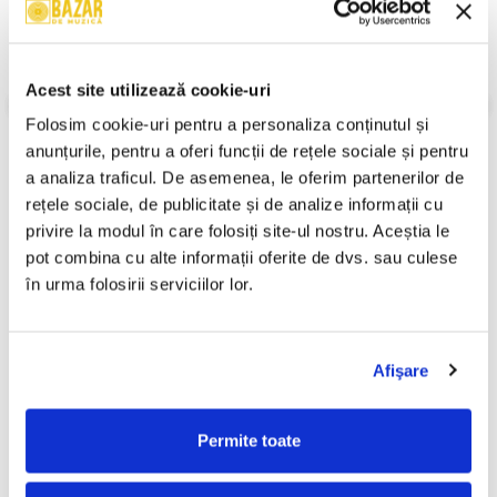
Format:
Album
An Lansare:
2004
Stil:
Europop
Stare Disc:
Mint (M)
Acest site utilizează cookie-uri
Stare Coperta:
Near Mint (NM or M-)
Folosim cookie-uri pentru a personaliza conținutul și 
Informatii conformitate produs
anunțurile, pentru a oferi funcții de rețele sociale și pentru 
Review-uri
(0)
a analiza traficul. De asemenea, le oferim partenerilor de 
rețele sociale, de publicitate și de analize informații cu 
privire la modul în care folosiți site-ul nostru. Aceștia le 
pot combina cu alte informații oferite de dvs. sau culese 
PRODUSE ALTERNATIVE
în urma folosirii serviciilor lor.
Misha (40) – Fata Visurilor
Loredana Groza - Tomilio ,
-30%
Afişare
(CASETA)
(Casetă Audio)
50,00 Lei
49,99 Lei
34,99 Lei
Permite toate
ADAUGA IN COS
ADAUGA IN COS