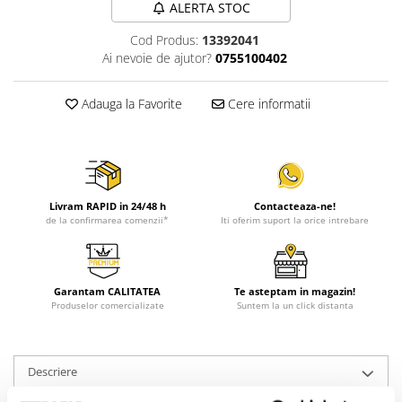
ALERTA STOC
Cod Produs:
13392041
Ai nevoie de ajutor?
0755100402
Adauga la Favorite
Cere informatii
Livram RAPID in 24/48 h
Contacteaza-ne!
de la confirmarea comenzii*
Iti oferim suport la orice intrebare
Garantam CALITATEA
Te asteptam in magazin!
Produselor comercializate
Suntem la un click distanta
Descriere