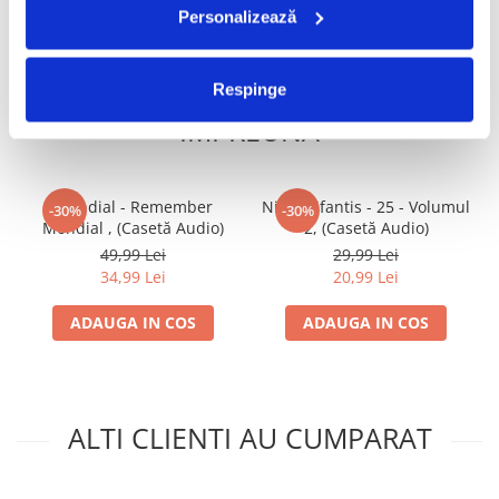
Personalizează
FRECVENT CUMPARATE
Respinge
IMPREUNA
Mondial - Remember
Nicu Alifantis - 25 - Volumul
-30%
-30%
Mondial , (Casetă Audio)
2, (Casetă Audio)
49,99 Lei
29,99 Lei
34,99 Lei
20,99 Lei
ADAUGA IN COS
ADAUGA IN COS
ALTI CLIENTI AU CUMPARAT