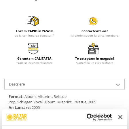
Livram RAPID in 24/48 h
Contacteaza-ne!
de la confirmarea comenzii*
Iti oferim suport la orice intrebare
Garantam CALITATEA
Te asteptam in magazin!
Produselor comercializate
Suntem la un click distanta
Descriere
Format:
Album, Misprint, Reissue
Pop, Schlager, Vocal, Album, Misprint, Reissue, 2005
An Lansare:
2005
Stil:
Schlager
Stare Disc:
Mint (M)
Stare Coperta:
Near Mint (NM or M-)