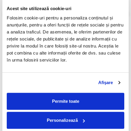
Informatii conformitate produs
Acest site utilizează cookie-uri
Review-uri
(0)
Folosim cookie-uri pentru a personaliza conținutul și 
anunțurile, pentru a oferi funcții de rețele sociale și pentru 
a analiza traficul. De asemenea, le oferim partenerilor de 
rețele sociale, de publicitate și de analize informații cu 
PRODUSE ALTERNATIVE
privire la modul în care folosiți site-ul nostru. Aceștia le 
pot combina cu alte informații oferite de dvs. sau culese 
în urma folosirii serviciilor lor.
Ștefan Hrușcă - La Săvârșitu
Adela Popescu - Iubire Ca In
-30%
-30%
Lumii, (Casetă Audio)
Filme, (Casetă Audio)
49,99 Lei
39,99 Lei
34,99 Lei
27,99 Lei
Afişare
ADAUGA IN COS
ADAUGA IN COS
Permite toate
Personalizează
FRECVENT CUMPARATE