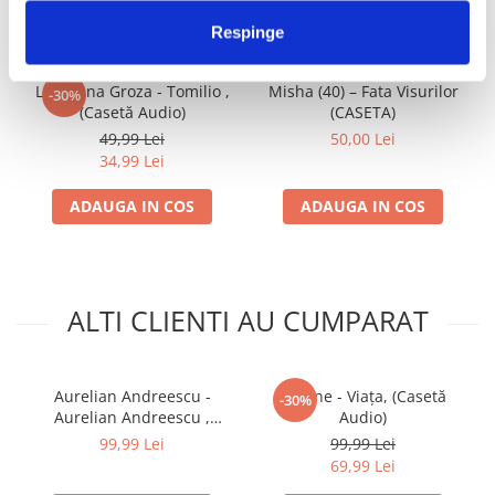
IMPREUNA
Respinge
Loredana Groza - Tomilio ,
Misha (40) – Fata Visurilor
-30%
(Casetă Audio)
(CASETA)
49,99 Lei
50,00 Lei
34,99 Lei
ADAUGA IN COS
ADAUGA IN COS
ALTI CLIENTI AU CUMPARAT
Aurelian Andreescu -
Hotline - Viața, (Casetă
-30%
Aurelian Andreescu ,
Audio)
(Casetă Audio)
99,99 Lei
99,99 Lei
69,99 Lei