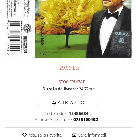
Discuri vinil 7' (mici)
Patriotice
Patriotice
Viniluri Românești
Colecția Electrecord
29,99 Lei
STOC EPUIZAT
Durata de livrare:
24-72ore
ALERTA STOC
Cod Produs:
18486634
Ai nevoie de ajutor?
0755100402
Adauga la Favorite
Cere informatii