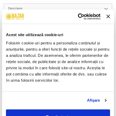
Descriere
Format:
Album
Folk, World, & Country, Vocal, Album, 2000
An Lansare:
2000
Stil:
Vocal
Acest site utilizează cookie-uri
Stare Disc:
Mint (M)
Folosim cookie-uri pentru a personaliza conținutul și 
Stare Coperta:
Near Mint (NM or M-)
anunțurile, pentru a oferi funcții de rețele sociale și pentru 
Informatii conformitate produs
a analiza traficul. De asemenea, le oferim partenerilor de 
rețele sociale, de publicitate și de analize informații cu 
Review-uri
(0)
privire la modul în care folosiți site-ul nostru. Aceștia le 
pot combina cu alte informații oferite de dvs. sau culese 
în urma folosirii serviciilor lor.
PRODUSE ALTERNATIVE
Afişare
Traian de la Varnița – La
Nicolae* Și Nicoleta Guță –
Birtuțul Din Pădure
Mama (CASETA)
(CASETA)