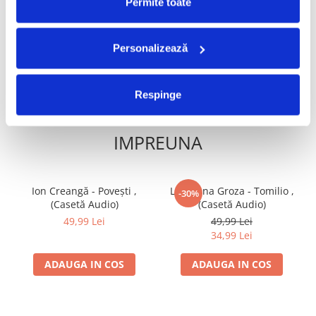
70,00 Lei
80,00 Lei
Permite toate
ADAUGA IN COS
ADAUGA IN COS
Personalizează
Respinge
FRECVENT CUMPARATE
IMPREUNA
Ion Creangă - Povești ,
Loredana Groza - Tomilio ,
-30%
(Casetă Audio)
(Casetă Audio)
49,99 Lei
49,99 Lei
34,99 Lei
ADAUGA IN COS
ADAUGA IN COS