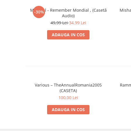
Mondial - Remember Mondial , (Casetă
Misha
-30%
Audio)
49,99 Lei
34,99 Lei
ADAUGA IN COS
Various – TheAnnualRomania2005
Ramms
(CASETA)
100,00 Lei
ADAUGA IN COS