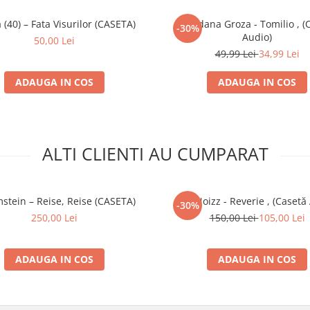
 (40) – Fata Visurilor (CASETA)
Loredana Groza - Tomilio , (
-30%
Audio)
50,00 Lei
49,99 Lei
34,99 Lei
ADAUGA IN COS
ADAUGA IN COS
ALTI CLIENTI AU CUMPARAT
tein – Reise, Reise (CASETA)
Van Noizz - Reverie , (Casetă
-30%
250,00 Lei
150,00 Lei
105,00 Lei
ADAUGA IN COS
ADAUGA IN COS