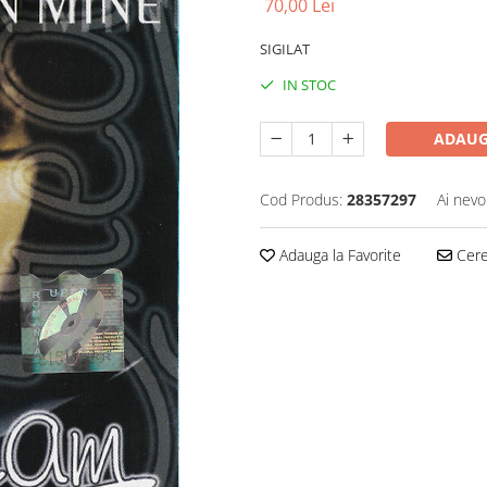
70,00 Lei
SIGILAT
IN STOC
ADAUG
Cod Produs:
28357297
Ai nevo
Adauga la Favorite
Cere 