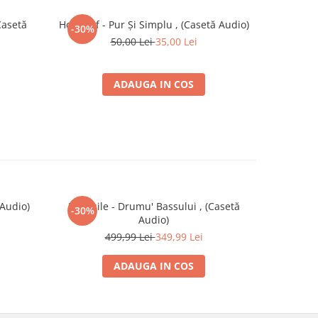
Casetă
Holograf - Pur Și Simplu , (Casetă Audio)
Nicu Alifa
-30%
-30%
50,00 Lei
35,00 Lei
ADAUGA IN COS
 Audio)
DJ Vasile - Drumu' Bassului , (Casetă
Ale
-30%
Audio)
499,99 Lei
349,99 Lei
ADAUGA IN COS