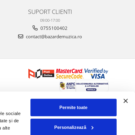
SUPORT CLIENTI
09:00-17:00
0755100402
contact@bazardemuzica.ro
Creat cu ❤ și cu 🧠 de Dan Trifan iar
Platforma E-commerce by
Gomag
Permite toate
le sociale 
ate și de 
Personalizează
 alte 