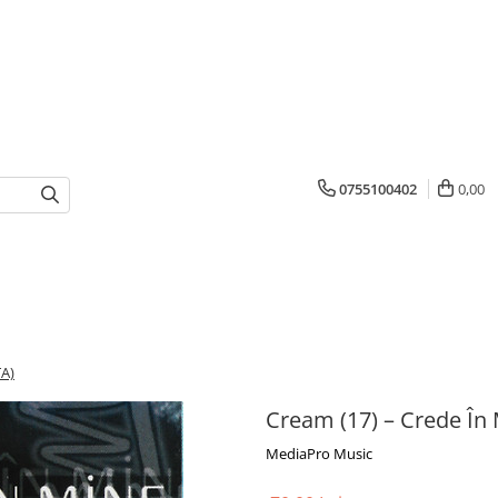
0755100402
0,00
TA)
Cream (17) – Crede În
MediaPro Music