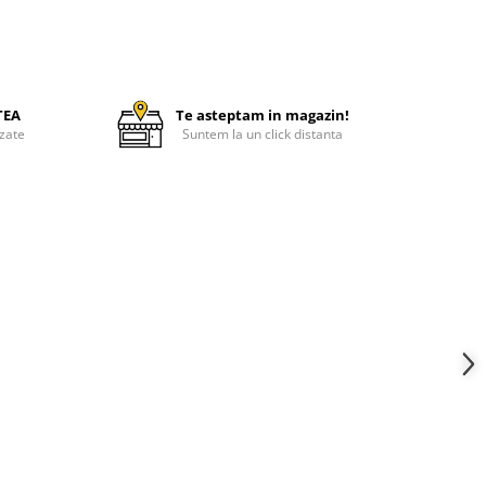
TEA
Te asteptam in magazin!
zate
Suntem la un click distanta