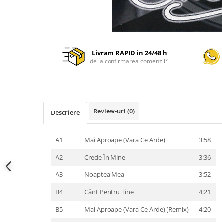
Livram RAPID in 24/48 h
de la confirmarea comenzii*
Review-uri
(0)
Descriere
A1
Mai Aproape (Vara Ce Arde)
3:58
A2
Crede În Mine
3:36
A3
Noaptea Mea
3:52
B4
Cânt Pentru Tine
4:21
B5
Mai Aproape (Vara Ce Arde) (Remix)
4:20