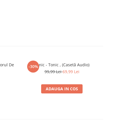
orul De
Tonic - Tonic , (Casetă Audio)
Ro-Mania 
-30%
-30%
99,99 Lei
69,99 Lei
ADAUGA IN COS