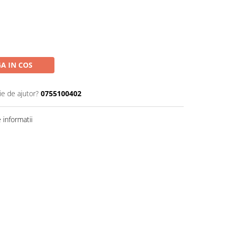
A IN COS
ie de ajutor?
0755100402
informatii