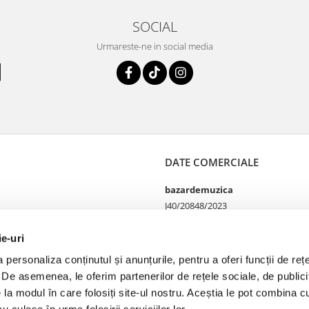
SOCIAL
Urmareste-ne in social media
DATE COMERCIALE
bazardemuzica
J40/20848/2023
49060668
Strada Doctor Louis Pasteur
ie-uri
65
personaliza conținutul și anunțurile, pentru a oferi funcții de rețe
Bucharest, București
. De asemenea, le oferim partenerilor de rețele sociale, de publicit
e la modul în care folosiți site-ul nostru. Aceștia le pot combina cu