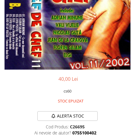
Discuri vinil 7' (mici)
Patriotice
Patriotice
Viniluri Românești
Colecția Electrecord
40,00 Lei
cs60
STOC EPUIZAT
ALERTA STOC
Cod Produs:
C26695
Ai nevoie de ajutor?
0755100402