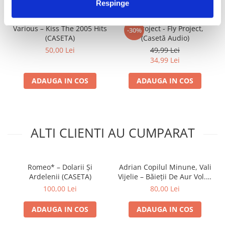
Respinge
Various – Kiss The 2005 Hits
Fly Project - Fly Project,
-30%
(CASETA)
(Casetă Audio)
50,00 Lei
49,99 Lei
34,99 Lei
ADAUGA IN COS
ADAUGA IN COS
ALTI CLIENTI AU CUMPARAT
Romeo* – Dolarii Și
Adrian Copilul Minune, Vali
Ardelenii (CASETA)
Vijelie – Băieții De Aur Vol. 4
(CASETA)
100,00 Lei
80,00 Lei
ADAUGA IN COS
ADAUGA IN COS