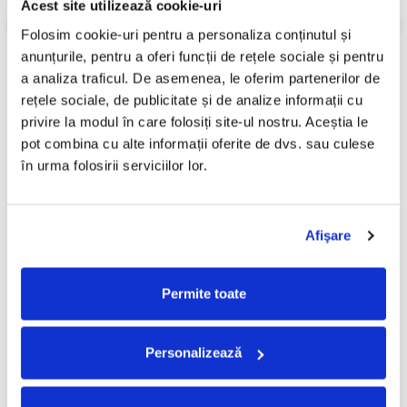
Acest site utilizează cookie-uri
Review-uri
(0)
Folosim cookie-uri pentru a personaliza conținutul și 
anunțurile, pentru a oferi funcții de rețele sociale și pentru 
a analiza traficul. De asemenea, le oferim partenerilor de 
rețele sociale, de publicitate și de analize informații cu 
PRODUSE ALTERNATIVE
privire la modul în care folosiți site-ul nostru. Aceștia le 
pot combina cu alte informații oferite de dvs. sau culese 
în urma folosirii serviciilor lor.
Romeo* – Dolarii Și
Adrian Copilul Minune, Vali
Ardelenii (CASETA)
Vijelie – Băieții De Aur Vol. 4
(CASETA)
100,00 Lei
80,00 Lei
Afişare
ADAUGA IN COS
ADAUGA IN COS
Permite toate
Personalizează
FRECVENT CUMPARATE
IMPREUNA