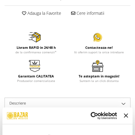
Adauga la Favorite
Cere informatii
Livram RAPID in 24/48 h
Contacteaza-ne!
de la confirmarea comenzii*
Iti oferim suport la orice intrebare
Garantam CALITATEA
Te asteptam in magazin!
Produselor comercializate
Suntem la un click distanta
Descriere
Stare Coperta:
Near Mint (NM or M-)
Stare Caseta:
Near Mint (NM or M-)
Informatii conformitate produs