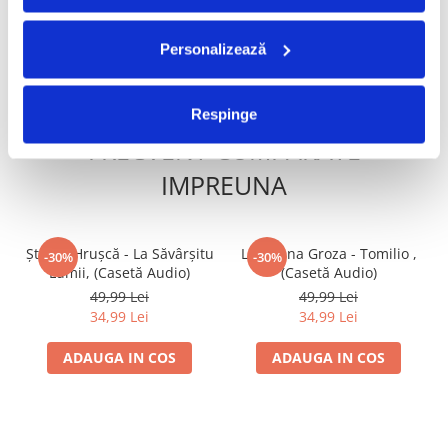
20,99 Lei
ADAUGA IN COS
ADAUGA IN COS
Personalizează
Respinge
FRECVENT CUMPARATE
IMPREUNA
Ștefan Hrușcă - La Săvârșitu
Loredana Groza - Tomilio ,
-30%
-30%
Lumii, (Casetă Audio)
(Casetă Audio)
49,99 Lei
49,99 Lei
34,99 Lei
34,99 Lei
ADAUGA IN COS
ADAUGA IN COS