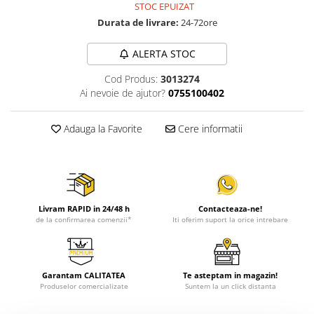
STOC EPUIZAT
Durata de livrare:
24-72ore
ALERTA STOC
Cod Produs:
3013274
Ai nevoie de ajutor?
0755100402
Adauga la Favorite
Cere informatii
Livram RAPID in 24/48 h
Contacteaza-ne!
de la confirmarea comenzii*
Iti oferim suport la orice intrebare
Garantam CALITATEA
Te asteptam in magazin!
Produselor comercializate
Suntem la un click distanta