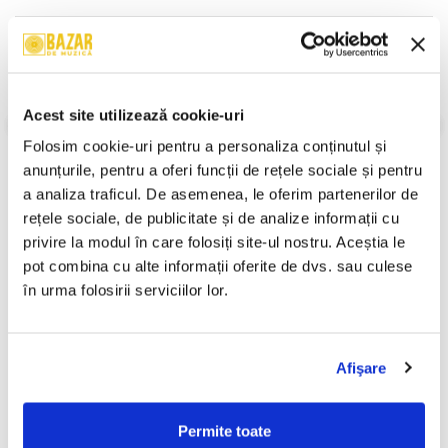
Descriere
Format:
Album
An Lansare:
1997
Acest site utilizează cookie-uri
Stil:
Alternative Rock
Stare Disc:
Mint (M)
Folosim cookie-uri pentru a personaliza conținutul și 
Stare Coperta:
Near Mint (NM or M-)
anunțurile, pentru a oferi funcții de rețele sociale și pentru 
Informatii conformitate produs
a analiza traficul. De asemenea, le oferim partenerilor de 
rețele sociale, de publicitate și de analize informații cu 
Review-uri
(0)
privire la modul în care folosiți site-ul nostru. Aceștia le 
pot combina cu alte informații oferite de dvs. sau culese 
în urma folosirii serviciilor lor.
PRODUSE ALTERNATIVE
Afişare
Rammstein – Reise, Reise
Nicu Alifantis - 25 - Volumul
-30%
(CASETA)
2, (Casetă Audio)
Permite toate
250,00 Lei
29,99 Lei