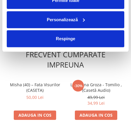
Permite toate
49,99 Lei
39,99 Lei
34,99 Lei
27,99 Lei
Personalizează
ADAUGA IN COS
ADAUGA IN COS
Respinge
FRECVENT CUMPARATE
IMPREUNA
Misha (40) – Fata Visurilor
Loredana Groza - Tomilio ,
-30%
(CASETA)
(Casetă Audio)
50,00 Lei
49,99 Lei
34,99 Lei
ADAUGA IN COS
ADAUGA IN COS