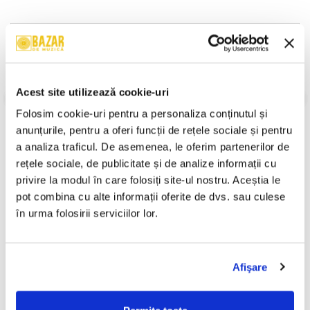
Descriere
Format:
Album, Reissue
Pop, Schlager, Album, Reissue, 0
An Lansare:
-
Acest site utilizează cookie-uri
Stil:
Schlager
Folosim cookie-uri pentru a personaliza conținutul și 
Stare Disc:
Mint (M)
anunțurile, pentru a oferi funcții de rețele sociale și pentru 
Stare Coperta:
Near Mint (NM or M-)
a analiza traficul. De asemenea, le oferim partenerilor de 
Informatii conformitate produs
rețele sociale, de publicitate și de analize informații cu 
privire la modul în care folosiți site-ul nostru. Aceștia le 
Review-uri
(0)
pot combina cu alte informații oferite de dvs. sau culese 
în urma folosirii serviciilor lor.
PRODUSE ALTERNATIVE
Afişare
Ștefan Hrușcă - La Săvârșitu
Adela Popescu - Iubire Ca In
-30%
-30%
Lumii, (Casetă Audio)
Filme, (Casetă Audio)