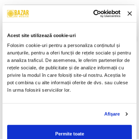
Descriere
Format:
Album
An Lansare:
1993
Stil:
Country Blues
Acest site utilizează cookie-uri
Stare Disc:
Mint (M)
Folosim cookie-uri pentru a personaliza conținutul și 
Stare Coperta:
Near Mint (NM or M-)
anunțurile, pentru a oferi funcții de rețele sociale și pentru 
Informatii conformitate produs
a analiza traficul. De asemenea, le oferim partenerilor de 
rețele sociale, de publicitate și de analize informații cu 
Review-uri
(0)
privire la modul în care folosiți site-ul nostru. Aceștia le 
pot combina cu alte informații oferite de dvs. sau culese 
în urma folosirii serviciilor lor.
PRODUSE ALTERNATIVE
Afişare
Rammstein – Reise, Reise
Holograf - Pur Și Simplu ,
-30%
(CASETA)
(Casetă Audio)
Permite toate
250,00 Lei
50,00 Lei