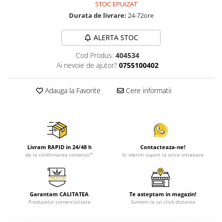
STOC EPUIZAT
Durata de livrare:
24-72ore
ALERTA STOC
Cod Produs:
404534
Ai nevoie de ajutor?
0755100402
Adauga la Favorite
Cere informatii
Livram RAPID in 24/48 h
Contacteaza-ne!
de la confirmarea comenzii*
Iti oferim suport la orice intrebare
Garantam CALITATEA
Te asteptam in magazin!
Produselor comercializate
Suntem la un click distanta