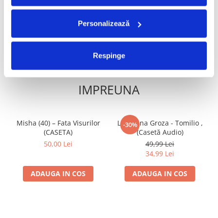
35,00 Lei
ADAUGA IN COS
ADAUGA IN COS
Personalizează
Respinge
FRECVENT CUMPARATE
IMPREUNA
Misha (40) – Fata Visurilor
Loredana Groza - Tomilio ,
-30%
(CASETA)
(Casetă Audio)
50,00 Lei
49,99 Lei
34,99 Lei
ADAUGA IN COS
ADAUGA IN COS