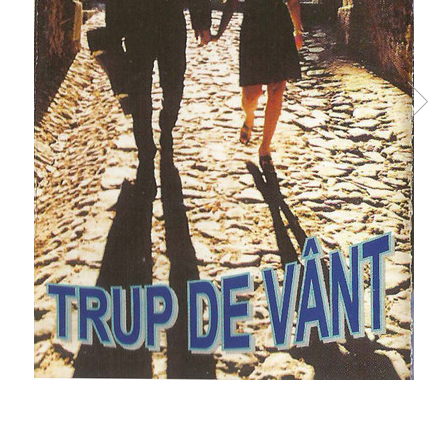
Discuri vinil 7' (mici)
Patriotice
Patriotice
Viniluri Românești
Colecția Electrecord
19,99 Lei