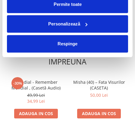
50,00 Lei
70,00 Lei
Permite toate
ADAUGA IN COS
ADAUGA IN COS
Personalizează
Respinge
FRECVENT CUMPARATE
IMPREUNA
Mondial - Remember
Misha (40) – Fata Visurilor
-30%
Mondial , (Casetă Audio)
(CASETA)
49,99 Lei
50,00 Lei
34,99 Lei
ADAUGA IN COS
ADAUGA IN COS