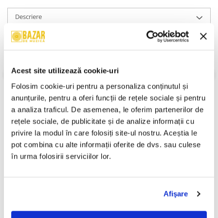
Descriere
Format:
Album
Electronic, Euro House, Eurodance, Trance, Album, 2000
An Lansare:
2000
Stil:
Euro House
Acest site utilizează cookie-uri
Stare Disc:
Mint (M)
Stare Coperta:
Near Mint (NM or M-)
Folosim cookie-uri pentru a personaliza conținutul și 
anunțurile, pentru a oferi funcții de rețele sociale și pentru 
Informatii conformitate produs
a analiza traficul. De asemenea, le oferim partenerilor de 
Review-uri
(0)
rețele sociale, de publicitate și de analize informații cu 
privire la modul în care folosiți site-ul nostru. Aceștia le 
pot combina cu alte informații oferite de dvs. sau culese 
în urma folosirii serviciilor lor.
PRODUSE ALTERNATIVE
Afişare
Various – Clubber's Guide
Animal X – Funraptor
2006 Romania (CASETA)
(Devoratorul De Distracție)
(CASETA)