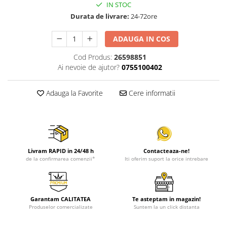
IN STOC
Durata de livrare:
24-72ore
ADAUGA IN COS
Cod Produs:
26598851
Ai nevoie de ajutor?
0755100402
Adauga la Favorite
Cere informatii
Livram RAPID in 24/48 h
Contacteaza-ne!
de la confirmarea comenzii*
Iti oferim suport la orice intrebare
Garantam CALITATEA
Te asteptam in magazin!
Produselor comercializate
Suntem la un click distanta