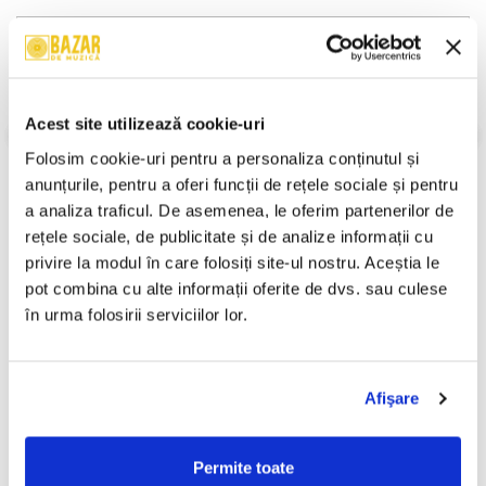
Descriere
Format:
Album
An Lansare:
2006
Stil:
Europop
Acest site utilizează cookie-uri
Stare Disc:
Mint (M)
Folosim cookie-uri pentru a personaliza conținutul și 
Stare Coperta:
Mint (M)
anunțurile, pentru a oferi funcții de rețele sociale și pentru 
Informatii conformitate produs
a analiza traficul. De asemenea, le oferim partenerilor de 
rețele sociale, de publicitate și de analize informații cu 
Review-uri
(0)
privire la modul în care folosiți site-ul nostru. Aceștia le 
pot combina cu alte informații oferite de dvs. sau culese 
în urma folosirii serviciilor lor.
PRODUSE ALTERNATIVE
Afişare
Loredana Groza - Tomilio ,
Misha (40) – Fata Visurilor
-30%
(Casetă Audio)
(CASETA)
Permite toate
49,99 Lei
50,00 Lei