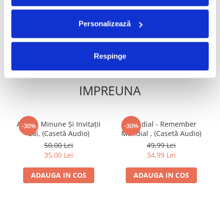
34,99 Lei
ADAUGA IN COS
ADAUGA IN COS
Personalizează
Respinge
FRECVENT CUMPARATE
IMPREUNA
Adrian Minune Și Invitații
Mondial - Remember
-30%
-30%
Săi, (Casetă Audio)
Mondial , (Casetă Audio)
50,00 Lei
49,99 Lei
35,00 Lei
34,99 Lei
ADAUGA IN COS
ADAUGA IN COS