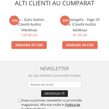
ALTI CLIENTI AU CUMPARAT
Zullu - Zullu Nation ,
Jon & Vangelis - Page Of
-30%
-30%
(Casetă Audio)
Life, (Casetă Audio)
199,99 Lei
59,99 Lei
139,99 Lei
41,99 Lei
ADAUGA IN COS
ADAUGA IN COS
NEWSLETTER
Nu rata ofertele si promotiile noastre
Vreau sa primesc newsletter cu promotiile
magazinului. Afla mai multe in
Politica de