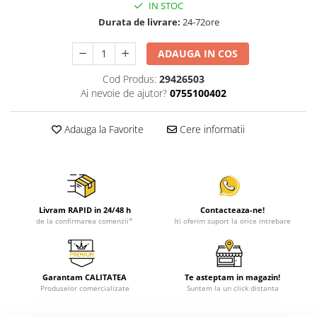
IN STOC
Durata de livrare:
24-72ore
ADAUGA IN COS
Cod Produs:
29426503
Ai nevoie de ajutor?
0755100402
Adauga la Favorite
Cere informatii
Livram RAPID in 24/48 h
Contacteaza-ne!
de la confirmarea comenzii*
Iti oferim suport la orice intrebare
Garantam CALITATEA
Te asteptam in magazin!
Produselor comercializate
Suntem la un click distanta