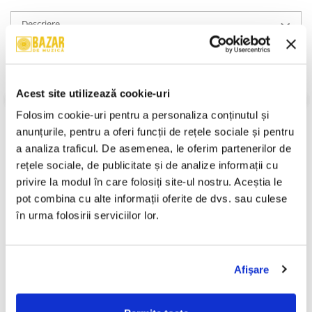
Descriere
Format:
Album
Rock, Pop Rock, Album, 1999
An Lansare:
1999
Acest site utilizează cookie-uri
Stil:
Pop Rock
Stare Disc:
Mint (M)
Folosim cookie-uri pentru a personaliza conținutul și 
Stare Coperta:
Mint (M)
anunțurile, pentru a oferi funcții de rețele sociale și pentru 
Gen:
Hard Rock
a analiza traficul. De asemenea, le oferim partenerilor de 
Informatii conformitate produs
rețele sociale, de publicitate și de analize informații cu 
privire la modul în care folosiți site-ul nostru. Aceștia le 
Review-uri
(0)
pot combina cu alte informații oferite de dvs. sau culese 
în urma folosirii serviciilor lor.
PRODUSE ALTERNATIVE
Afişare
Antract - Live 20 Ani ,
Mondial - Remember
-30%
-30%
(Casetă Audio)
Mondial , (Casetă Audio)