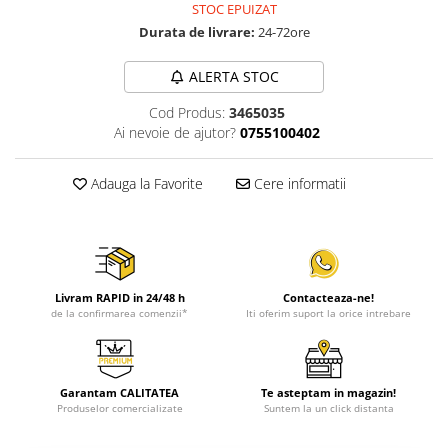
STOC EPUIZAT
Durata de livrare:
24-72ore
ALERTA STOC
Cod Produs:
3465035
Ai nevoie de ajutor?
0755100402
Adauga la Favorite
Cere informatii
Livram RAPID in 24/48 h
Contacteaza-ne!
de la confirmarea comenzii*
Iti oferim suport la orice intrebare
Garantam CALITATEA
Te asteptam in magazin!
Produselor comercializate
Suntem la un click distanta