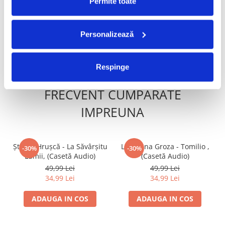
Permite toate
100,00 Lei
49,99 Lei
70,00 Lei
34,99 Lei
Personalizează
ADAUGA IN COS
ADAUGA IN COS
Respinge
FRECVENT CUMPARATE
IMPREUNA
Ștefan Hrușcă - La Săvârșitu
Loredana Groza - Tomilio ,
-30%
-30%
Lumii, (Casetă Audio)
(Casetă Audio)
49,99 Lei
49,99 Lei
34,99 Lei
34,99 Lei
ADAUGA IN COS
ADAUGA IN COS