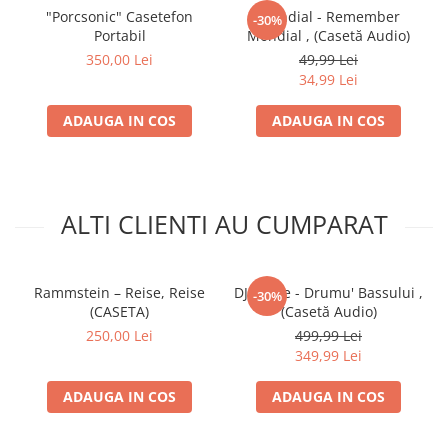
"Porcsonic" Casetefon
Mondial - Remember
-30%
Portabil
Mondial , (Casetă Audio)
350,00 Lei
49,99 Lei
34,99 Lei
ADAUGA IN COS
ADAUGA IN COS
ALTI CLIENTI AU CUMPARAT
Rammstein – Reise, Reise
DJ Vasile - Drumu' Bassului ,
-30%
(CASETA)
(Casetă Audio)
250,00 Lei
499,99 Lei
349,99 Lei
ADAUGA IN COS
ADAUGA IN COS