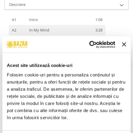
Descriere
A1
Intro
1:08
A2
In My Mind
3:28
A3
Purpose In Life
6:01
A4
I Love You (Beauty And The Beast)
3:37
A5
Nowhere To Hide
3:33
Acest site utilizează cookie-uri
A6
Analogue Relaxation
6:07
Folosim cookie-uri pentru a personaliza conținutul și 
anunțurile, pentru a oferi funcții de rețele sociale și pentru 
A7
Trespasser
7:48
a analiza traficul. De asemenea, le oferim partenerilor de 
A8
At The Rebels Room
7:57
rețele sociale, de publicitate și de analize informații cu 
VEZI MAI MULT
Stare Caseta:
Near Mint (NM or M-)
B1
Lidingö Hills 909303
9:02
privire la modul în care folosiți site-ul nostru. Aceștia le 
Stare Coperta:
Near Mint (NM or M-)
pot combina cu alte informații oferite de dvs. sau culese 
B2
In Your Face
9:20
Informatii conformitate produs
în urma folosirii serviciilor lor.
B3
Theme Of Antiloop (B&B Remix)
8:03
Review-uri
(0)