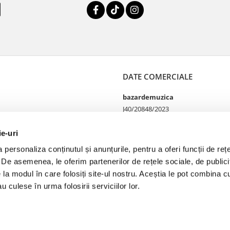
DATE COMERCIALE
bazardemuzica
J40/20848/2023
49060668
Strada Doctor Louis Pasteur
ie-uri
65
personaliza conținutul și anunțurile, pentru a oferi funcții de rețe
Bucharest, București
. De asemenea, le oferim partenerilor de rețele sociale, de publicit
e la modul în care folosiți site-ul nostru. Aceștia le pot combina cu
u culese în urma folosirii serviciilor lor.