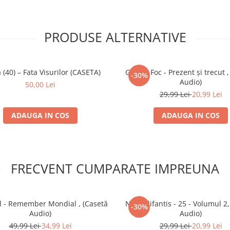
PRODUSE ALTERNATIVE
 (40) – Fata Visurilor (CASETA)
Gaz Pe Foc - Prezent şi trecut ,
-30%
Audio)
50,00 Lei
29,99 Lei
20,99 Lei
ADAUGA IN COS
ADAUGA IN COS
FRECVENT CUMPARATE IMPREUNA
 - Remember Mondial , (Casetă
Nicu Alifantis - 25 - Volumul 2
-30%
Audio)
Audio)
49,99 Lei
34,99 Lei
29,99 Lei
20,99 Lei