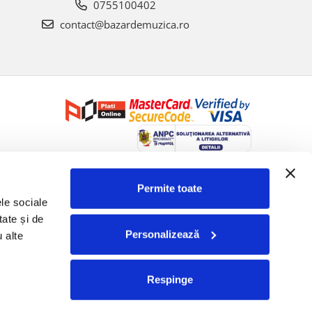
0755100402
contact@bazardemuzica.ro
Creat cu ❤ și cu 🧠 de Dan Trifan iar
Platforma E-commerce by
Gomag
Permite toate
le sociale 
ate și de 
Personalizează
 alte 
Respinge