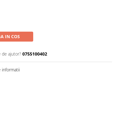
A IN COS
e de ajutor?
0755100402
informatii