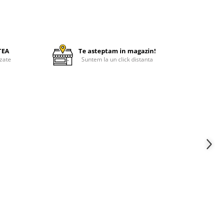
TEA
Te asteptam in magazin!
zate
Suntem la un click distanta