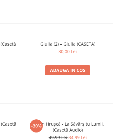
 (Casetă
Giulia (2) – Giulia (CASETA)
Miki -
-30%
30,00 Lei
ADAUGA IN COS
, (Casetă
Ștefan Hrușcă - La Săvârșitu Lumii,
Holograf - 
-30%
-30%
(Casetă Audio)
49,99 Lei
34,99 Lei