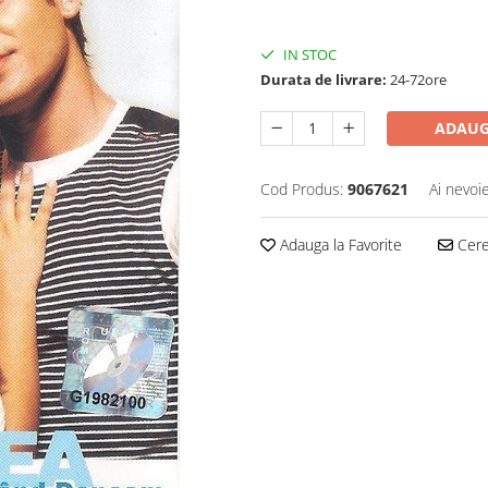
39,99 Lei
27,99 Lei
IN STOC
Durata de livrare:
24-72ore
ADAUG
Cod Produs:
9067621
Ai nevoi
Adauga la Favorite
Cere 