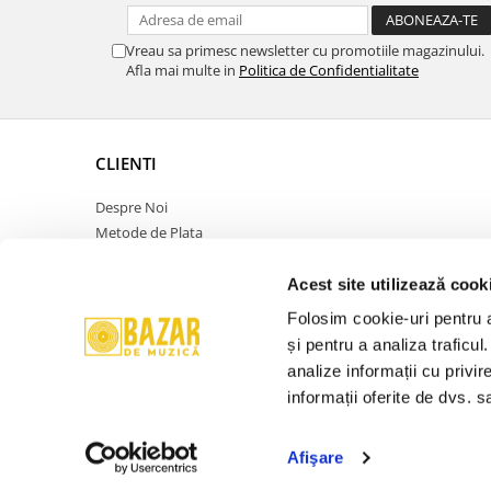
Vreau sa primesc newsletter cu promotiile magazinului.
Afla mai multe in
Politica de Confidentialitate
CLIENTI
Despre Noi
Metode de Plata
Politica de Retur
Politica de Confidentialitate
Acest site utilizează cook
Politica Cookies
Folosim cookie-uri pentru a 
Termeni si Conditii
și pentru a analiza traficul
ANPC
analize informații cu privir
Contact
informații oferite de dvs. sa
Promotie
Afişare