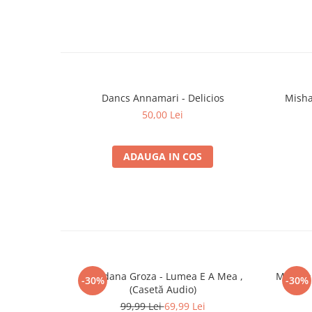
Dancs Annamari - Delicios
Misha
50,00 Lei
ADAUGA IN COS
Loredana Groza - Lumea E A Mea ,
Mondial
-30%
-30%
(Casetă Audio)
99,99 Lei
69,99 Lei