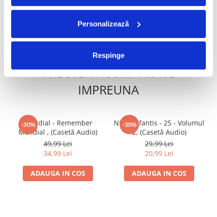
ADAUGA IN COS
ADAUGA IN COS
Personalizează
Respinge
FRECVENT CUMPARATE
IMPREUNA
Mondial - Remember
Nicu Alifantis - 25 - Volumul
-30%
-30%
Mondial , (Casetă Audio)
2, (Casetă Audio)
49,99 Lei
29,99 Lei
34,99 Lei
20,99 Lei
ADAUGA IN COS
ADAUGA IN COS