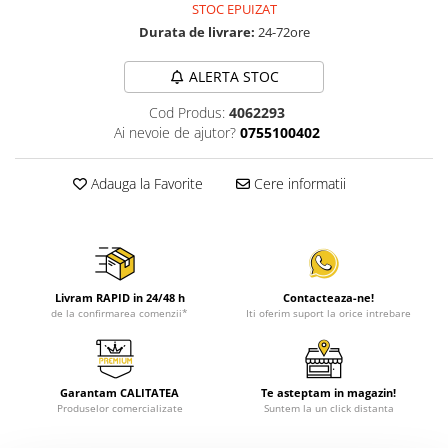
STOC EPUIZAT
Durata de livrare:
24-72ore
ALERTA STOC
Cod Produs:
4062293
Ai nevoie de ajutor?
0755100402
Adauga la Favorite
Cere informatii
Livram RAPID in 24/48 h
Contacteaza-ne!
de la confirmarea comenzii*
Iti oferim suport la orice intrebare
Garantam CALITATEA
Te asteptam in magazin!
Produselor comercializate
Suntem la un click distanta