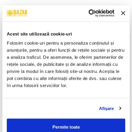
Descriere
Format:
EP
Pop, Europop, EP, 1999
Acest site utilizează cookie-uri
An Lansare:
1999
Stil:
Europop
Folosim cookie-uri pentru a personaliza conținutul și 
Gen:
Eurodance, Europop
anunțurile, pentru a oferi funcții de rețele sociale și pentru 
Informatii conformitate produs
a analiza traficul. De asemenea, le oferim partenerilor de 
rețele sociale, de publicitate și de analize informații cu 
Review-uri
(0)
privire la modul în care folosiți site-ul nostru. Aceștia le 
pot combina cu alte informații oferite de dvs. sau culese 
în urma folosirii serviciilor lor.
PRODUSE ALTERNATIVE
Afişare
Various – Red Dog Music II
Misha (40) – Fata Visurilor
(CASETA)
(CASETA)
Permite toate
50,00 Lei
50,00 Lei