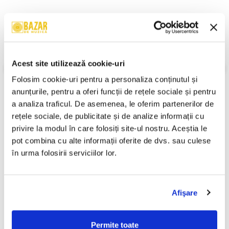
Descriere
Format:
Album
Rock, Blues, Blues Rock, Folk Rock, Album, 1995
Acest site utilizează cookie-uri
An Lansare:
1995
Stil:
Blues Rock, Folk Rock
Folosim cookie-uri pentru a personaliza conținutul și 
Gen:
Jazz, Rock, Blues
anunțurile, pentru a oferi funcții de rețele sociale și pentru 
Informatii conformitate produs
a analiza traficul. De asemenea, le oferim partenerilor de 
rețele sociale, de publicitate și de analize informații cu 
Review-uri
(0)
privire la modul în care folosiți site-ul nostru. Aceștia le 
pot combina cu alte informații oferite de dvs. sau culese 
în urma folosirii serviciilor lor.
PRODUSE ALTERNATIVE
Afişare
Rammstein – Reise, Reise
Nicu Alifantis - 25 - Volumul
-30%
(CASETA)
2, (Casetă Audio)
Permite toate