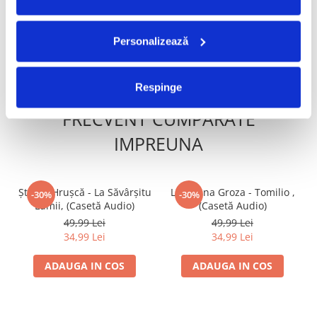
250,00 Lei
29,99 Lei
20,99 Lei
Personalizează
ADAUGA IN COS
ADAUGA IN COS
Respinge
FRECVENT CUMPARATE
IMPREUNA
Ștefan Hrușcă - La Săvârșitu
Loredana Groza - Tomilio ,
-30%
-30%
Lumii, (Casetă Audio)
(Casetă Audio)
49,99 Lei
49,99 Lei
34,99 Lei
34,99 Lei
ADAUGA IN COS
ADAUGA IN COS