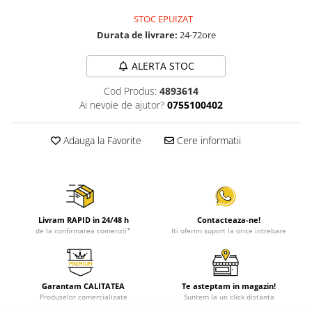
STOC EPUIZAT
Durata de livrare:
24-72ore
ALERTA STOC
Cod Produs:
4893614
Ai nevoie de ajutor?
0755100402
Adauga la Favorite
Cere informatii
Livram RAPID in 24/48 h
Contacteaza-ne!
de la confirmarea comenzii*
Iti oferim suport la orice intrebare
Garantam CALITATEA
Te asteptam in magazin!
Produselor comercializate
Suntem la un click distanta