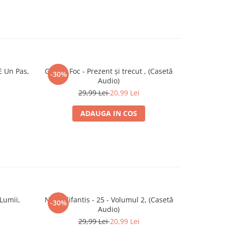
E Un Pas,
Gaz Pe Foc - Prezent şi trecut , (Casetă
Giul
-30%
Audio)
29,99 Lei
20,99 Lei
ADAUGA IN COS
 Lumii,
Nicu Alifantis - 25 - Volumul 2, (Casetă
Snai
-30%
Audio)
29,99 Lei
20,99 Lei