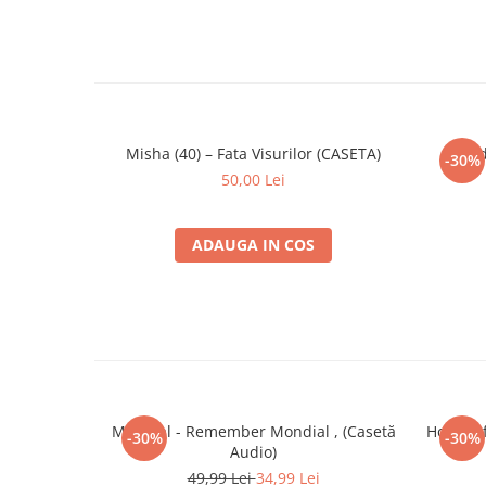
Misha (40) – Fata Visurilor (CASETA)
Lored
-30%
50,00 Lei
ADAUGA IN COS
Mondial - Remember Mondial , (Casetă
Holograf
-30%
-30%
Audio)
49,99 Lei
34,99 Lei