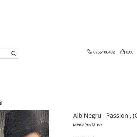
0755100402
0,00
o)
Alb Negru - Passion , 
MediaPro Music