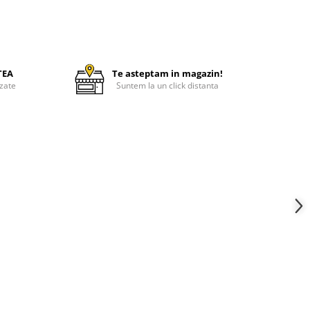
TEA
Te asteptam in magazin!
zate
Suntem la un click distanta