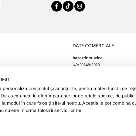
DATE COMERCIALE
bazardemuzica
J40/20848/2023
49060668
Strada Doctor Louis Pasteur
ie-uri
65
personaliza conținutul și anunțurile, pentru a oferi funcții de rețe
Bucharest, București
. De asemenea, le oferim partenerilor de rețele sociale, de publicit
e la modul în care folosiți site-ul nostru. Aceștia le pot combina cu
u culese în urma folosirii serviciilor lor.