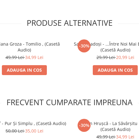
PRODUSE ALTERNATIVE
ana Groza - Tomilio , (Casetă
Sanda Ladoși - ...Între Noi Mai 
-30%
Audio)
(Casetă Audio)
49,99 Lei
34,99 Lei
29,99 Lei
20,99 Lei
ADAUGA IN COS
ADAUGA IN COS
FRECVENT CUMPARATE IMPREUNA
 - Pur Și Simplu , (Casetă Audio)
Ștefan Hrușcă - La Săvârșitu
-30%
(Casetă Audio)
50,00 Lei
35,00 Lei
49,99 Lei
34,99 Lei