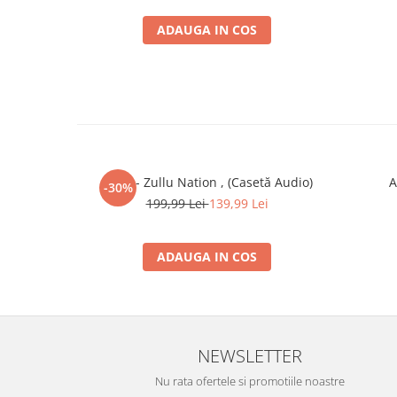
ADAUGA IN COS
Zullu - Zullu Nation , (Casetă Audio)
A
-30%
199,99 Lei
139,99 Lei
ADAUGA IN COS
NEWSLETTER
Nu rata ofertele si promotiile noastre