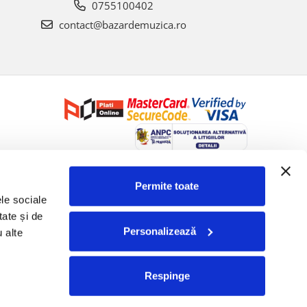
0755100402
contact@bazardemuzica.ro
Creat cu ❤ și cu 🧠 de Dan Trifan iar
Platforma E-commerce by
Gomag
Permite toate
le sociale 
ate și de 
Personalizează
 alte 
Respinge