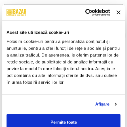
Descriere
Format:
Caseta Audio
An Lansare:
1998
Stil:
Electronic ; Euro House
Acest site utilizează cookie-uri
Stare Caseta:
Near Mint (NM or M-)
Folosim cookie-uri pentru a personaliza conținutul și 
Stare Coperta:
Near Mint (NM or M-)
anunțurile, pentru a oferi funcții de rețele sociale și pentru 
Informatii conformitate produs
a analiza traficul. De asemenea, le oferim partenerilor de 
rețele sociale, de publicitate și de analize informații cu 
Review-uri
(0)
privire la modul în care folosiți site-ul nostru. Aceștia le 
pot combina cu alte informații oferite de dvs. sau culese 
în urma folosirii serviciilor lor.
PRODUSE ALTERNATIVE
Afişare
Various – Clubber's Guide
Animal X – Funraptor
2006 Romania (CASETA)
(Devoratorul De Distracție)
(CASETA)
Permite toate
50,00 Lei
70,00 Lei