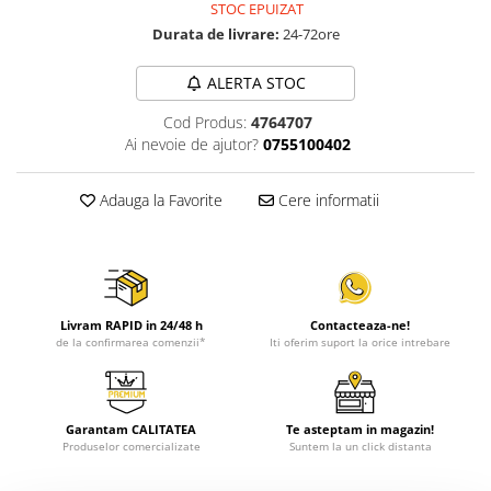
STOC EPUIZAT
Durata de livrare:
24-72ore
ALERTA STOC
Cod Produs:
4764707
Ai nevoie de ajutor?
0755100402
Adauga la Favorite
Cere informatii
Livram RAPID in 24/48 h
Contacteaza-ne!
de la confirmarea comenzii*
Iti oferim suport la orice intrebare
Garantam CALITATEA
Te asteptam in magazin!
Produselor comercializate
Suntem la un click distanta