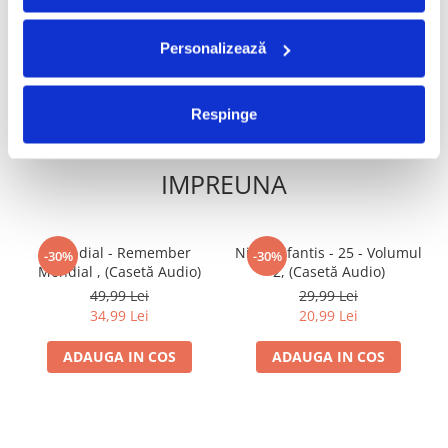
ADAUGA IN COS
ADAUGA IN COS
Personalizează
Respinge
FRECVENT CUMPARATE
IMPREUNA
Mondial - Remember
Nicu Alifantis - 25 - Volumul
-30%
-30%
Mondial , (Casetă Audio)
2, (Casetă Audio)
49,99 Lei
29,99 Lei
34,99 Lei
20,99 Lei
ADAUGA IN COS
ADAUGA IN COS