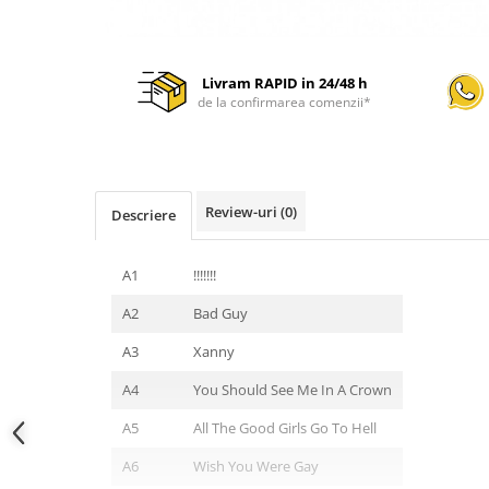
Livram RAPID in 24/48 h
de la confirmarea comenzii*
Review-uri
(0)
Descriere
A1
!!!!!!!
A2
Bad Guy
A3
Xanny
A4
You Should See Me In A Crown
A5
All The Good Girls Go To Hell
A6
Wish You Were Gay