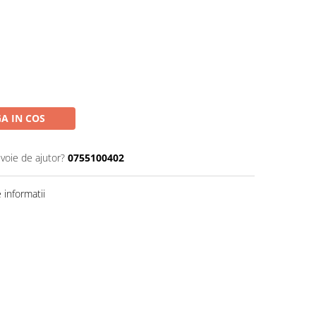
A IN COS
evoie de ajutor?
0755100402
informatii