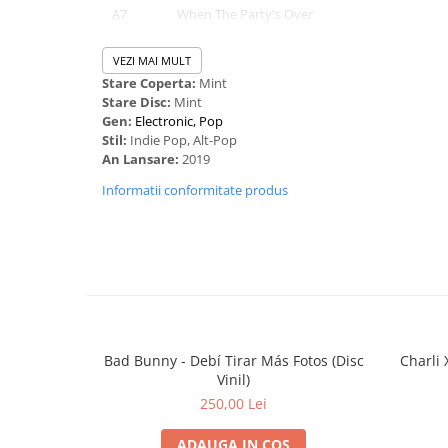
A7
When The Party's Over
B8
8
VEZI MAI MULT
Stare Coperta:
Mint
B9
My Strange Addiction
Stare Disc:
Mint
B10
Bury A Friend
Gen:
Electronic, Pop
Stil:
Indie Pop, Alt-Pop
B11
Ilomilo
An Lansare:
2019
B12
Listen Before I Go
Informatii conformitate produs
B13
I Love You
B14
Goodbye
Bad Bunny - Debí Tirar Más Fotos (Disc
Charli 
Vinil)
250,00 Lei
ADAUGA IN COS