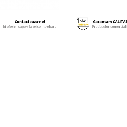
Contacteaza-ne!
Garantam CALITA
Iti oferim suport la orice intrebare
Produselor comerciali