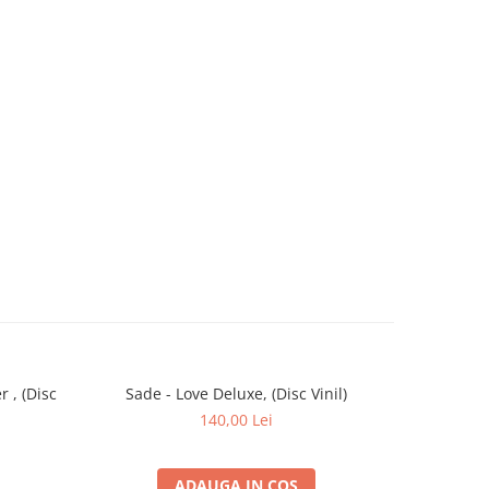
r , (Disc
Sade - Love Deluxe, (Disc Vinil)
Sade - 
140,00 Lei
ADAUGA IN COS