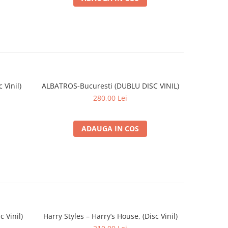
 Vinil)
ALBATROS-Bucuresti (DUBLU DISC VINIL)
Partizan 
280,00 Lei
ADAUGA IN COS
 Vinil)
Harry Styles – Harry’s House, (Disc Vinil)
Michael J
The Mo