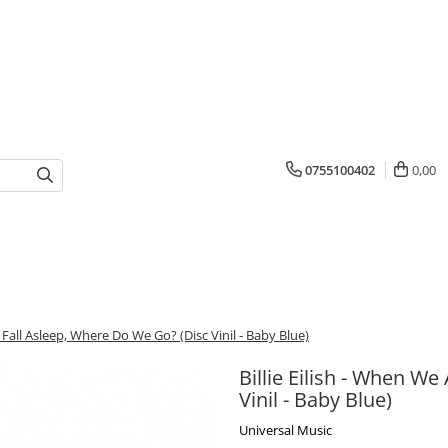
0755100402
0,00
ll Fall Asleep, Where Do We Go? (Disc Vinil - Baby Blue)
Billie Eilish - When We
Vinil - Baby Blue)
Universal Music