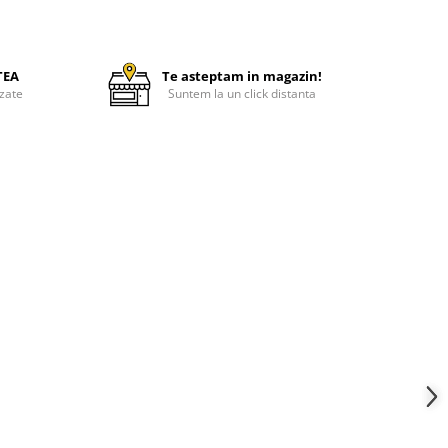
TEA
Te asteptam in magazin!
zate
Suntem la un click distanta