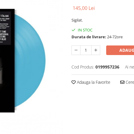
145,00 Lei
Sigilat.
IN STOC
Durata de livrare:
24-72ore
ADAUG
Cod Produs:
0199957236
Ai n
Adauga la Favorite
Cere 