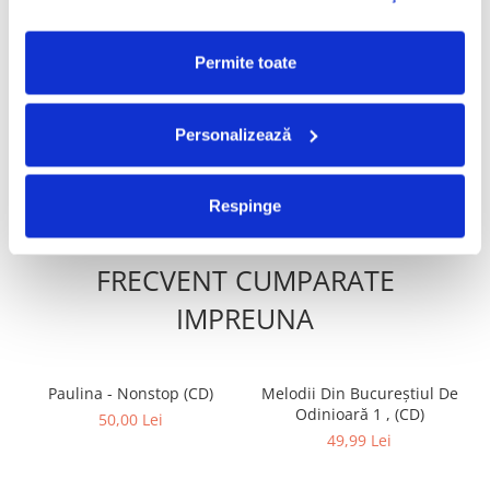
Café-Concert, (CD)
Alexandru Andrieș - Cîntece
-30%
Permite toate
Pentru Prințesă, (CD)
50,00 Lei
499,99 Lei
349,99 Lei
Personalizează
ADAUGA IN COS
ADAUGA IN COS
Respinge
FRECVENT CUMPARATE
IMPREUNA
Paulina - Nonstop (CD)
Melodii Din Bucureștiul De
Odinioară 1 , (CD)
50,00 Lei
49,99 Lei