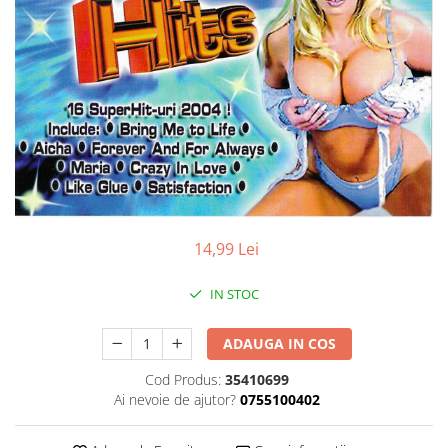
Discuri vinil 7' (mici)
Patriotice
Patriotice
Viniluri Românești
Colecția Electrecord
14,99 Lei
IN STOC
ADAUGA IN COS
Cod Produs:
35410699
Ai nevoie de ajutor?
0755100402