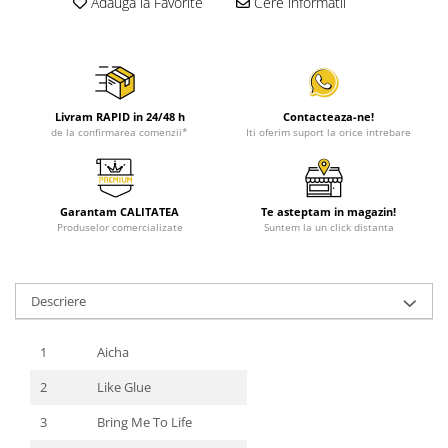
Adauga la Favorite
Cere informatii
Livram RAPID in 24/48 h
Contacteaza-ne!
de la confirmarea comenzii*
Iti oferim suport la orice intrebare
Garantam CALITATEA
Te asteptam in magazin!
Produselor comercializate
Suntem la un click distanta
Descriere
1
Aicha
2
Like Glue
3
Bring Me To Life