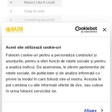
4
Maria (I Like It Loud)
5
Crazy In Love
6
Something Beautiful
7
More To Life
8
Satisfaction
VEZI MAI MULT
Stare Coperta:
Near Mint (NM or M-)Very Good Plus (VG+)
9
Forever And For Always
Acest site utilizează cookie-uri
Stare Disc:
Near Mint (NM or M-)
10
Get Busy
Folosim cookie-uri pentru a personaliza conținutul și 
Gen:
Electronic, Rock, Funk / Soul
Stil:
House, Contemporary R&B, Pop Rock
anunțurile, pentru a oferi funcții de rețele sociale și pentru 
11
Can't Hold Us Down
An Lansare:
2004
a analiza traficul. De asemenea, le oferim partenerilor de 
12
Where's The Love?
Informatii conformitate produs
rețele sociale, de publicitate și de analize informații cu 
privire la modul în care folosiți site-ul nostru. Aceștia le 
13
Are You Happy Now?
Review-uri
(0)
pot combina cu alte informații oferite de dvs. sau culese 
14
Feel Good Time
în urma folosirii serviciilor lor.
15
Stuck
PRODUSE ALTERNATIVE
16
Going Under
Afişare