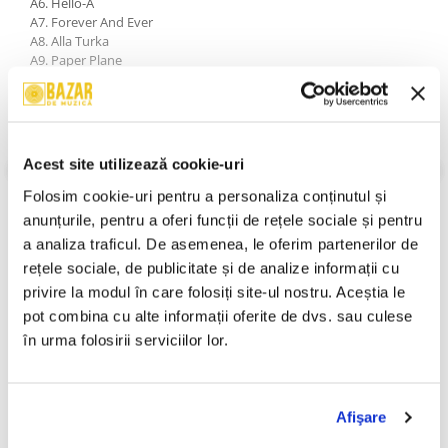
A6. Hello-A
A7. Forever And Ever
A8. Alla Turka
A9. Paper Plane
A10. Uakadi - Uakadú
B1. Goodbye, My Love, Goodbye
B2. Maggie May
B3. Beg, Steal Or Borrow
B4. You Don't Mess Around With Jim
Acest site utilizează cookie-uri
B5. Me And Bobby McGee
VEZI MAI MULT
B6. How Do You Do
An Lansare:
1973
Folosim cookie-uri pentru a personaliza conținutul și 
B7. Rio Rebelde
Stil:
Rock; Pop; Rock & Roll; Pop Rock; Schlager; Funk
anunțurile, pentru a oferi funcții de rețele sociale și pentru 
B8. Me And You And A Dog Named Boo
Stare Disc:
Near Mint (NM or M-)
a analiza traficul. De asemenea, le oferim partenerilor de 
B9. Caroline
Stare Coperta:
Near Mint (NM or M-)
rețele sociale, de publicitate și de analize informații cu 
B10. This Flight Tonight
Informatii conformitate produs
privire la modul în care folosiți site-ul nostru. Aceștia le 
pot combina cu alte informații oferite de dvs. sau culese 
Review-uri
(0)
în urma folosirii serviciilor lor.
PRODUSE ALTERNATIVE
Afişare