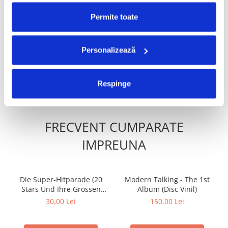
Permite toate
Love Song - Feel The Love
Hit Machine
40,00 Lei
30,00 Lei
Personalizează
ADAUGA IN COS
ADAUGA IN COS
Respinge
FRECVENT CUMPARATE
IMPREUNA
Die Super-Hitparade (20
Modern Talking - The 1st
Stars Und Ihre Grossen
Album (Disc Vinil)
Erfolge)
30,00 Lei
150,00 Lei