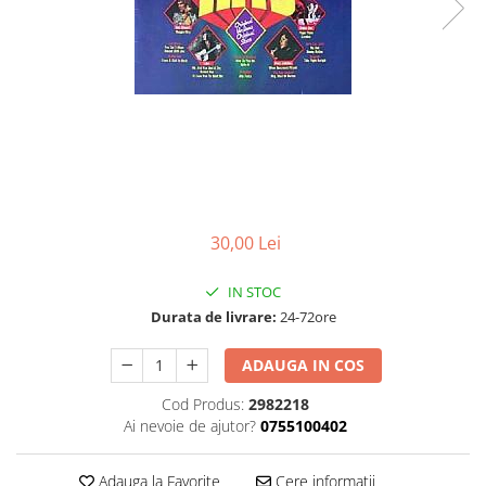
Discuri vinil 7' (mici)
Patriotice
Patriotice
Viniluri Românești
Colecția Electrecord
30,00 Lei
IN STOC
Durata de livrare:
24-72ore
ADAUGA IN COS
Cod Produs:
2982218
Ai nevoie de ajutor?
0755100402
Adauga la Favorite
Cere informatii