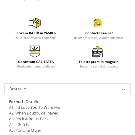
Livram RAPID in 24/48 h
Contacteaza-ne!
de la confirmarea comenzii*
Iti oferim suport la orice intrebare
Garantam CALITATEA
Te asteptam in magazin!
Produselor comercializate
Suntem la un click distanta
Descriere
Format:
Disc Vinil
A1. I'd Love You To Want Me
A2. When Bouzoukis Played
A3. Rock & Roll Is Back
A4. I Gotcha
A5. Por Una Mujer