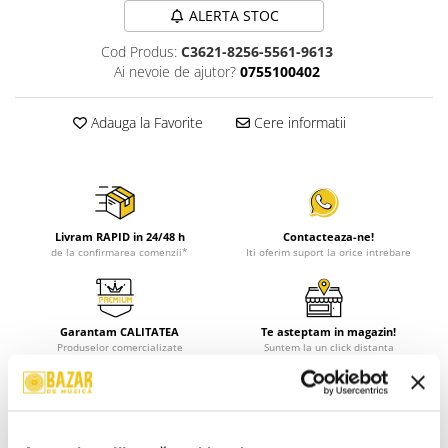
ALERTA STOC
Cod Produs:
C3621-8256-5561-9613
Ai nevoie de ajutor?
0755100402
Adauga la Favorite
Cere informatii
Livram RAPID in 24/48 h
Contacteaza-ne!
de la confirmarea comenzii*
Iti oferim suport la orice intrebare
Garantam CALITATEA
Te asteptam in magazin!
Produselor comercializate
Suntem la un click distanta
Descriere