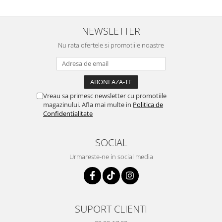
livrarii nu poate fi asigurata pentru o perioada definita de
timp. Astfel, aparatele de tip Minidisc si auxiliarele acestora
(incarcator, casti, telecomenzi pe fir, huse, baterii, cutii) nu vor
NEWSLETTER
beneficia de garantie.
Independent de situatia definita mai sus cu privire la garantie,
Nu rata ofertele si promotiile noastre
va fi pastrata politica de retur de 14 zile de la momentul
livrarii, care presupune returnarea completa a pachetului,
implicit in starea fizica si de functionare de la momentul in
care cumparatorul a primit produsul.
Vreau sa primesc newsletter cu promotiile
magazinului. Afla mai multe in
Politica de
Confidentialitate
SOCIAL
Urmareste-ne in social media
SUPORT CLIENTI