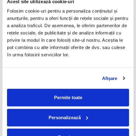
Acest site utilizează cookie-uri
Lector / Recorder MiniDisc Sony MZ-R30
, cu urmatoarele
repere:
Folosim cookie-uri pentru a personaliza conținutul și 
* model an 1996;
anunțurile, pentru a oferi funcții de rețele sociale și pentru 
* telecomanda pe fir;
a analiza traficul. De asemenea, le oferim partenerilor de 
* Line-In optic (digital / analogic);
rețele sociale, de publicitate și de analize informații cu 
* functioneaza cu un acumulator LIP-12 (inclus);
* carcasa metalica;
privire la modul în care folosiți site-ul nostru. Aceștia le 
* made in Japan.
pot combina cu alte informații oferite de dvs. sau culese 
în urma folosirii serviciilor lor.
Functii: Recorder, Digital Mega Bass; AVLS (limitare volum pentru
protectie auz), functie etichetare track-uri (text).
Pachetul contine: minidisc, telecomanda pe fir, casti cu fir scurt
Afişare
mini-jack; alimentator extern pentru incarcare acumulator
onboard sau utilizare stationara fara acumulator.
VEZI MAI MULT
Informatii conformitate produs
Observatii:
Permite toate
* aparatul prezinta urme de utilizare si zone cu decolorari
(conform imaginilor);
Review-uri
(0)
* acumulatorul LIP-12 (neoriginal) are bateria interna schimbata
Personalizează
cu una noua, cu capacitate mare de stocare a energiei.