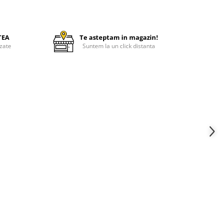
TEA
Te asteptam in magazin!
zate
Suntem la un click distanta