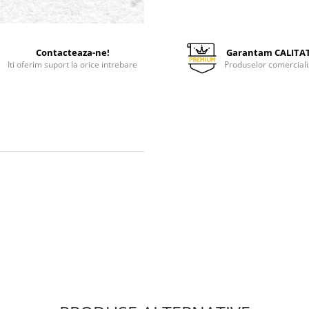
Contacteaza-ne!
Garantam CALITA
Iti oferim suport la orice intrebare
Produselor comerciali