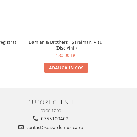
egistrat
Damian & Brothers - Șaraiman, Visul
Sarmalel
(Disc Vinil)
Reînreg
180,00 Lei
ADAUGA IN COS
SUPORT CLIENTI
09:00-17:00
0755100402
contact@bazardemuzica.ro