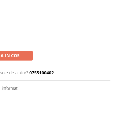
A IN COS
evoie de ajutor?
0755100402
informatii