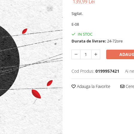
139,99 Lei
Sigilat.
E-08
IN STOC
Durata de livrare:
24-72ore
ADAUG
Cod Produs:
0199957421
Ai n
Adauga la Favorite
Cere 