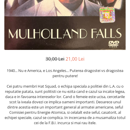
Discuri vinil 7' (mici)
Patriotice
Patriotice
Viniluri Românești
Colecția Electrecord
30,00 Lei
21,00 Lei
1940... Nu e America, e Los Angeles... Puterea dragostei vs dragostea
pentru putere!
Cei patru membri Hat Squad, o echipa speciala a politiei din L.A. cu o
reputatie patata, sunt politisti ce nu ezita cand e cazul sa incalce legea,
daca e in favoarea intereselor lor. Cand o femeie este ucisa, cercetarile
scot la iveala dovezi ce implica oameni importanti. Deoarece unul
dintre acestia este un important general al armatei americane, seful
Comisiei pentru Energie Atomica, si celalalt este seful, casatorit, al
echipei speciale, cazul se complica. In incercarea de a musamaliza totul
cei de la F.B.I. incurca si mai rau itele.