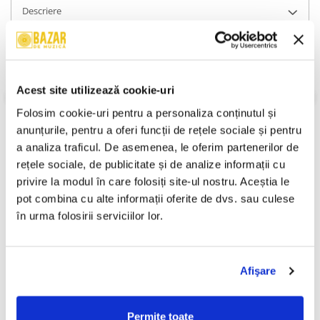
Descriere
Format:
DVD
An Lansare:
1996
Gen:
Dramă
Stare Coperta:
Near Mint (NM or M-)
Acest site utilizează cookie-uri
Stare Disc:
Near Mint (NM or M-)
Folosim cookie-uri pentru a personaliza conținutul și 
Informatii conformitate produs
anunțurile, pentru a oferi funcții de rețele sociale și pentru 
a analiza traficul. De asemenea, le oferim partenerilor de 
Review-uri
(0)
rețele sociale, de publicitate și de analize informații cu 
privire la modul în care folosiți site-ul nostru. Aceștia le 
pot combina cu alte informații oferite de dvs. sau culese 
PRODUSE ALTERNATIVE
în urma folosirii serviciilor lor.
Alexander (DVD)
Various – Manele De Top 5
-30%
-30%
Afişare
(DVD)
30,00 Lei
70,00 Lei
21,00 Lei
49,00 Lei
Permite toate