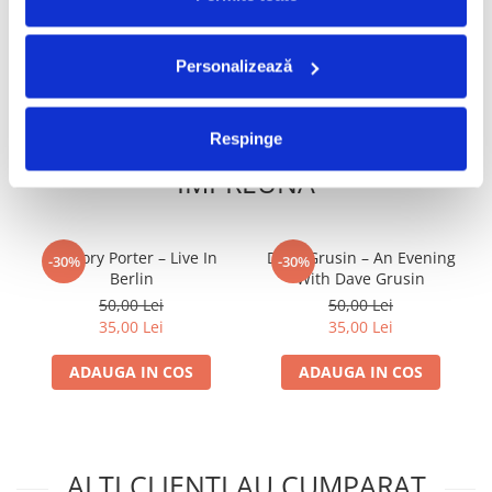
ADAUGA IN COS
ADAUGA IN COS
Personalizează
FRECVENT CUMPARATE
Respinge
IMPREUNA
Gregory Porter – Live In
Dave Grusin – An Evening
-30%
-30%
Berlin
With Dave Grusin
50,00 Lei
50,00 Lei
35,00 Lei
35,00 Lei
ADAUGA IN COS
ADAUGA IN COS
ALTI CLIENTI AU CUMPARAT