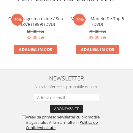
Când dragostea ucide / Sea
Various – Manele De Top 5
-30%
-30%
of Love (1989) (DVD)
(DVD)
60,00 Lei
70,00 Lei
42,00 Lei
49,00 Lei
ADAUGA IN COS
ADAUGA IN COS
NEWSLETTER
Nu rata ofertele si promotiile noastre
Vreau sa primesc newsletter cu promotiile
magazinului. Afla mai multe in
Politica de
Confidentialitate