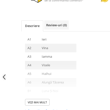
de la confirmarea comenzii*
Review-uri
(0)
Descriere
A1
Ieri
A2
Vina
A3
Iamma
A4
Visele
A5
Haihui
A6
Alungă Tăcerea
B1
Luna Și Noi
B2
Metaforă De Toamnă
VEZI MAI MULT
B3
Basul Și Cu Toba Mare