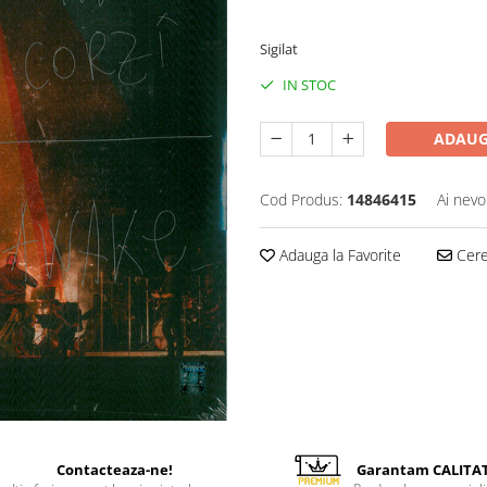
220,00 Lei
Sigilat
IN STOC
ADAUG
Cod Produs:
14846415
Ai nevo
Adauga la Favorite
Cere 
Contacteaza-ne!
Garantam CALITA