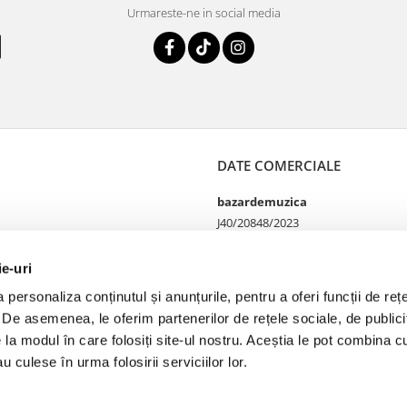
Urmareste-ne in social media
DATE COMERCIALE
bazardemuzica
J40/20848/2023
49060668
Strada Doctor Louis Pasteur
ie-uri
65
personaliza conținutul și anunțurile, pentru a oferi funcții de rețe
Bucharest, București
. De asemenea, le oferim partenerilor de rețele sociale, de publicit
Telefon Magazin online si
comenzi 0755100402
e la modul în care folosiți site-ul nostru. Aceștia le pot combina cu
Telefon Magazin fizic
u culese în urma folosirii serviciilor lor.
0749142177