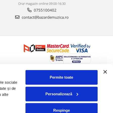
Orar magazin online 09:00-16:30
0755100402
contact@bazardemuzica.ro
Creat cu ❤ și cu 🧠 de Dan Trifan iar
Platforma E-commerce by
Gomag
Permite toate
le sociale 
ate și de 
Personalizează
 alte 
Respinge