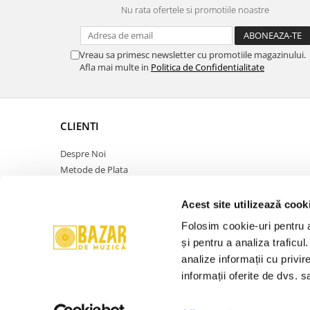
Nu rata ofertele si promotiile noastre
Vreau sa primesc newsletter cu promotiile magazinului.
Afla mai multe in
Politica de Confidentialitate
CLIENTI
Despre Noi
Metode de Plata
Politica de Retur
Politica de Confidentialitate
Acest site utilizează cook
Politica Cookies
Folosim cookie-uri pentru a 
Termeni si Conditii
și pentru a analiza traficul
ANPC
analize informații cu privir
Contact
informații oferite de dvs. sa
Promotie