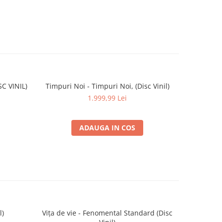
SC VINIL)
Timpuri Noi - Timpuri Noi, (Disc Vinil)
Black Sabb
1.999,99 Lei
ADAUGA IN COS
l)
Vița de vie - Fenomental Standard (Disc
ZOB - G