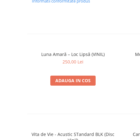
Informatii conformitate produs
B4
Praf De Stele
Luna Amară – Loc Lipsă (VINIL)
Mo
250,00 Lei
ADAUGA IN COS
Vita de Vie - Acustic STandard BLK (Disc
Car