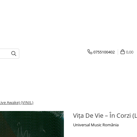
0755100402
0,00
(Live Awake) (VINIL)
Vița De Vie – În Corzi 
Universal Music România