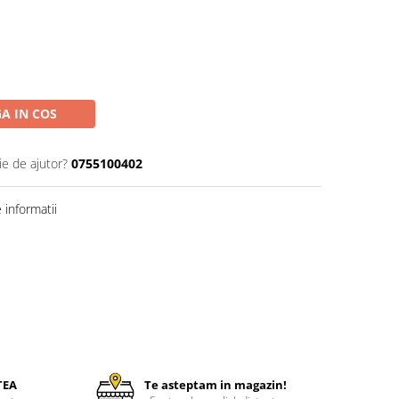
A IN COS
ie de ajutor?
0755100402
informatii
TEA
Te asteptam in magazin!