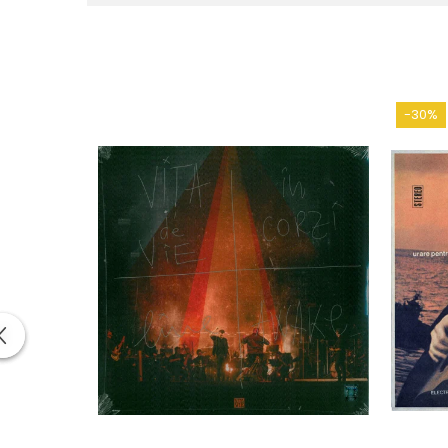
D2
Ciudat
-30%