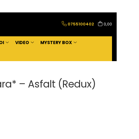
0755100402
0,00
OI
VIDEO
MYSTERY BOX
a* – Asfalt (Redux)