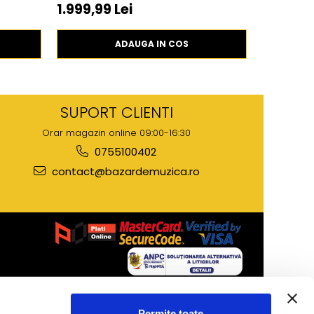
1.999,99 Lei
699,99 
ADAUGA IN COS
SUPORT CLIENTI
Orar magazin online 09:00-16:30
0755100402
contact@bazardemuzica.ro
Creat cu ❤ și cu 🧠 de Dan Trifan iar
Platforma E-
commerce by Gomag
Permite toate