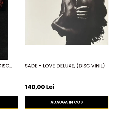
DISC
SADE - LOVE DELUXE, (DISC VINIL)
CARGO- 
(EDITIE A
140,00 Lei
150,00 
ADAUGA IN COS