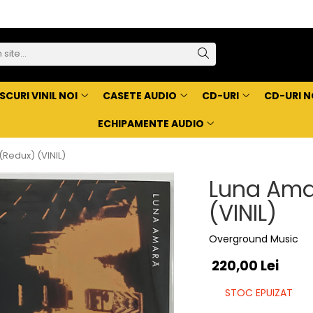
SCURI VINIL NOI
CASETE AUDIO
CD-URI
CD-URI N
ECHIPAMENTE AUDIO
(Redux) (VINIL)
Luna Amar
(VINIL)
Overground Music
220,00 Lei
STOC EPUIZAT