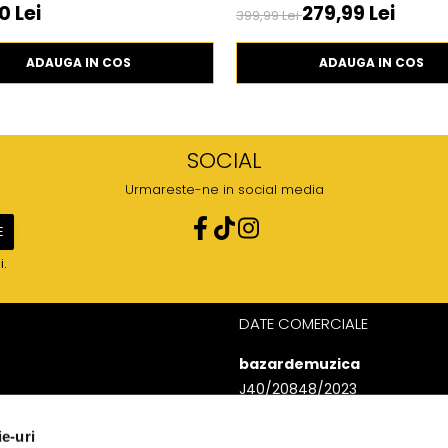
0 Lei
279,99 Lei
399,99 Lei
ADAUGA IN COS
ADAUGA IN COS
SOCIAL
Urmareste-ne in social media
i.
DATE COMERCIALE
bazardemuzica
J40/20848/2023
49060668
ie-uri
Strada Doctor Louis