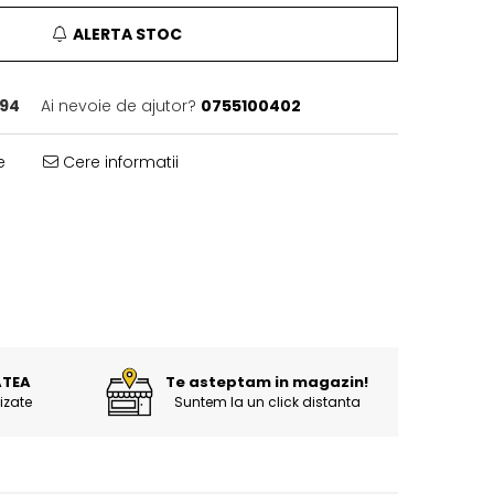
ALERTA STOC
94
Ai nevoie de ajutor?
0755100402
e
Cere informatii
ATEA
Te asteptam in magazin!
izate
Suntem la un click distanta