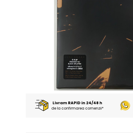
Discuri vinil 7' (mici)
Patriotice
Patriotice
Viniluri Românești
Colecția Electrecord
Livram RAPID in 24/48 h
de la confirmarea comenzii*