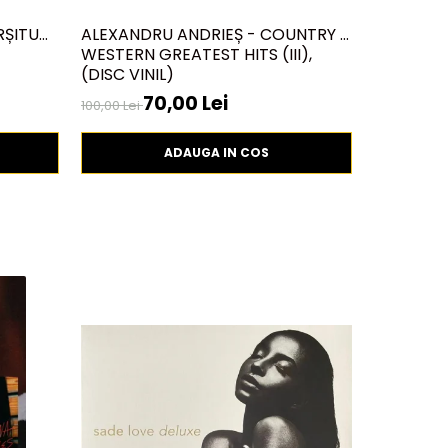
RȘITU
ALEXANDRU ANDRIEȘ - COUNTRY &
ALEXANDR
WESTERN GREATEST HITS (III),
DISTANȚE,
(DISC VINIL)
70,00 Lei
3
100,00 Lei
49,99 Lei
ADAUGA IN COS