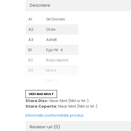
Descriere
A1
Gri Dorian
A2
Oras
A3
Asfalt
B1
Ego Nr. 4
B2
Roșu Aprins
B3
Mara
Disc 2
C1
Dizident
VEZI MAI MULT
Stare Disc:
Near Mint (NM or M-)
C2
Folclor
Stare Coperta:
Near Mint (NM or M-)
C3
Stare De Grație
Informatii conformitate produs
D1
Tanagra Noise
Review-uri
(0)