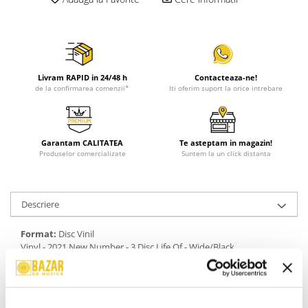
Livram RAPID in 24/48 h
Contacteaza-ne!
de la confirmarea comenzii*
Iti oferim suport la orice intrebare
Garantam CALITATEA
Te asteptam in magazin!
Produselor comercializate
Suntem la un click distanta
Descriere
Format:
Disc Vinil
Vinyl - 2021 New Number - 3 Disc Life Of - Wide/Black
An Lansare:
2019
Stil:
Prog Rock, Progressive Metal, Alternative Rock
Stare Disc:
Mint (M)
Stare Coperta:
Mint (M)