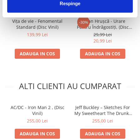
Respinge
Vița de vie - Fenomental
Ștefan Hrușcă - Urare
-30%
Standard (Disc Vinil)
Pentru Îndrăgostiți, (Disc
Vinil)
139,99 Lei
29,99 Lei
20,99 Lei
ADAUGA IN COS
ADAUGA IN COS
ALTI CLIENTI AU CUMPARAT
AC/DC - Iron Man 2 , (Disc
Jeff Buckley – Sketches For
Vinil)
My Sweetheart The Drunk ,
(Disc Vinil)
255,00 Lei
255,00 Lei
ADAUGA IN COS
ADAUGA IN COS