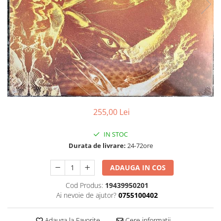
Discuri vinil 7' (mici)
Patriotice
Patriotice
Viniluri Românești
Colecția Electrecord
255,00 Lei
IN STOC
Durata de livrare:
24-72ore
ADAUGA IN COS
Cod Produs:
19439950201
Ai nevoie de ajutor?
0755100402
Adauga la Favorite
Cere informatii