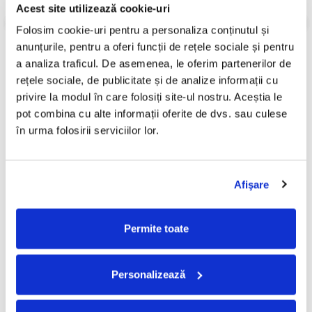
Acest site utilizează cookie-uri
Informatii conformitate produs
Folosim cookie-uri pentru a personaliza conținutul și 
Review-uri
(0)
anunțurile, pentru a oferi funcții de rețele sociale și pentru 
a analiza traficul. De asemenea, le oferim partenerilor de 
rețele sociale, de publicitate și de analize informații cu 
privire la modul în care folosiți site-ul nostru. Aceștia le 
PRODUSE ALTERNATIVE
pot combina cu alte informații oferite de dvs. sau culese 
în urma folosirii serviciilor lor.
Soundgarden –
Cargo- Spiritus Sanctus
Superunknown , (Disc Vinil)
(Editie Aniversara) (Disc
Vinil)
Afişare
160,00 Lei
150,00 Lei
ADAUGA IN COS
ADAUGA IN COS
Permite toate
Personalizează
FRECVENT CUMPARATE
IMPREUNA