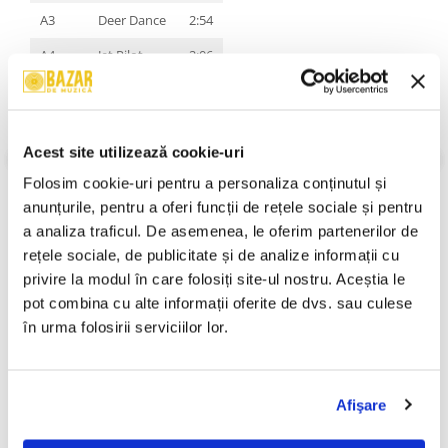
A3
Deer Dance
2:54
A4
Jet Pilot
2:06
A5
X
1:58
A6
Chop Suey!
3:30
Acest site utilizează cookie-uri
A7
Bounce
1:54
Folosim cookie-uri pentru a personaliza conținutul și 
A8
Forest
4:00
anunțurile, pentru a oferi funcții de rețele sociale și pentru 
VEZI MAI MULT
Stil:
Rock ; Nu Metal
B1
ATWA
2:56
a analiza traficul. De asemenea, le oferim partenerilor de 
Stare Coperta:
Mint (M)
rețele sociale, de publicitate și de analize informații cu 
B2
Science
2:42
Stare Disc:
Mint (M)
privire la modul în care folosiți site-ul nostru. Aceștia le 
Informatii conformitate produs
B3
Shimmy
1:50
pot combina cu alte informații oferite de dvs. sau culese 
în urma folosirii serviciilor lor.
B4
Toxicity
3:38
Review-uri
(0)
B5
Psycho
3:45
B6
Aerials
4:01
Afişare
PRODUSE ALTERNATIVE
B7
Arto
2:05