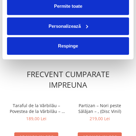
Permite toate
Cargo- Spiritus Sanctus
Pink Floyd- The Wall
(Editie Aniversara) (Disc
(versiune 2016), (Disc Vinil)
Personalizează
Vinil)
150,00 Lei
210,00 Lei
ADAUGA IN COS
ADAUGA IN COS
Respinge
FRECVENT CUMPARATE
IMPREUNA
Taraful de la Vărbilău –
Partizan – Nori peste
Povestea de la Vărbilău – -
Sălăjan – , (Disc Vinil)
Electrecord, (Disc Vinil)
189,00 Lei
219,00 Lei