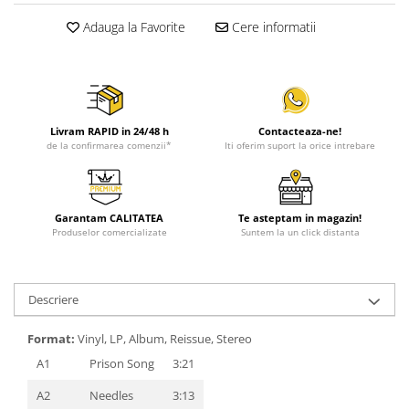
Adauga la Favorite
Cere informatii
Livram RAPID in 24/48 h
Contacteaza-ne!
de la confirmarea comenzii*
Iti oferim suport la orice intrebare
Garantam CALITATEA
Te asteptam in magazin!
Produselor comercializate
Suntem la un click distanta
Descriere
Format:
Vinyl, LP, Album, Reissue, Stereo
A1
Prison Song
3:21
A2
Needles
3:13