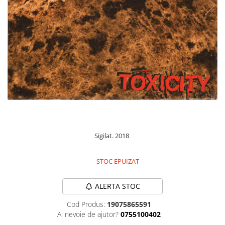
Discuri vinil 7' (mici)
Patriotice
Patriotice
Viniluri Românești
Colecția Electrecord
110,00 Lei
Sigilat. 2018
STOC EPUIZAT
ALERTA STOC
Cod Produs:
19075865591
Ai nevoie de ajutor?
0755100402