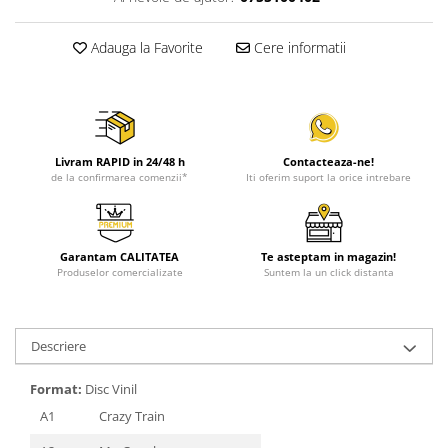
Adauga la Favorite
Cere informatii
Livram RAPID in 24/48 h
Contacteaza-ne!
de la confirmarea comenzii*
Iti oferim suport la orice intrebare
Garantam CALITATEA
Te asteptam in magazin!
Produselor comercializate
Suntem la un click distanta
Descriere
Format:
Disc Vinil
A1
Crazy Train