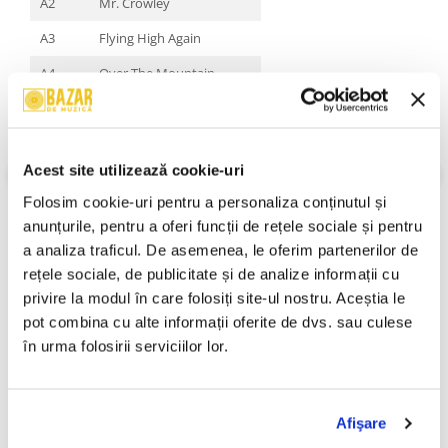
A2
Mr. Crowley
A3
Flying High Again
A4
Over The Mountain
B1
Bark At The Moon
B2
The Ultimate Sin
Acest site utilizează cookie-uri
B3
Miracle Man
Folosim cookie-uri pentru a personaliza conținutul și 
B4
No More Tears (Edit)
anunțurile, pentru a oferi funcții de rețele sociale și pentru 
VEZI MAI MULT
An Lansare:
2014
C1
Mama, I'm Coming Home
a analiza traficul. De asemenea, le oferim partenerilor de 
Stil:
Rock ; Hard Rock
rețele sociale, de publicitate și de analize informații cu 
C2
Road To Nowhere
Stare Disc:
Mint (M)
privire la modul în care folosiți site-ul nostru. Aceștia le 
Stare Coperta:
Mint (M)
C3
Perry Mason
pot combina cu alte informații oferite de dvs. sau culese 
Informatii conformitate produs
în urma folosirii serviciilor lor.
C4
I Just Want You
Review-uri
(0)
D1
Gets Me Through
D2
Changes
Afişare