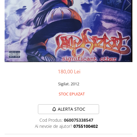
Discuri vinil 7' (mici)
Patriotice
Patriotice
Viniluri Românești
Colecția Electrecord
180,00 Lei
Sigilat. 2012
STOC EPUIZAT
ALERTA STOC
Cod Produs:
060075338547
Ai nevoie de ajutor?
0755100402