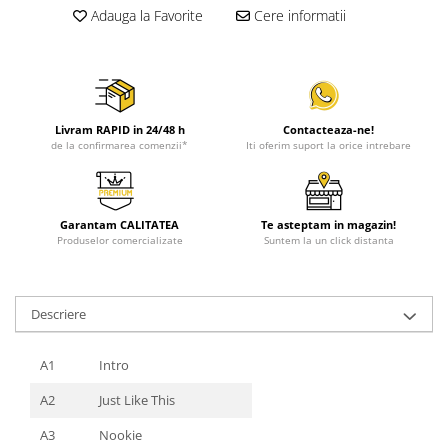
Adauga la Favorite
Cere informatii
Livram RAPID in 24/48 h
Contacteaza-ne!
de la confirmarea comenzii*
Iti oferim suport la orice intrebare
Garantam CALITATEA
Te asteptam in magazin!
Produselor comercializate
Suntem la un click distanta
Descriere
A1
Intro
A2
Just Like This
A3
Nookie