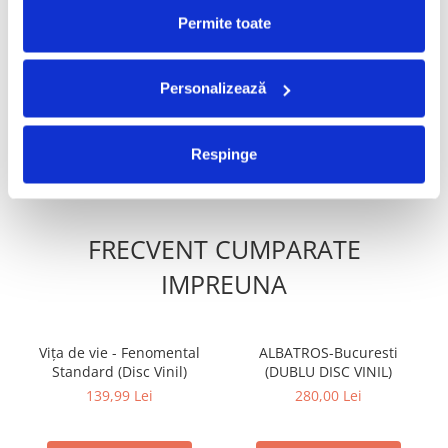
Permite toate
Cargo- Spiritus Sanctus
Jeff Buckley - Grace
(Editie Aniversara) (Disc
90,00 Lei
Personalizează
Vinil)
150,00 Lei
ADAUGA IN COS
ADAUGA IN COS
Respinge
FRECVENT CUMPARATE
IMPREUNA
Vița de vie - Fenomental
ALBATROS-Bucuresti
Standard (Disc Vinil)
(DUBLU DISC VINIL)
139,99 Lei
280,00 Lei