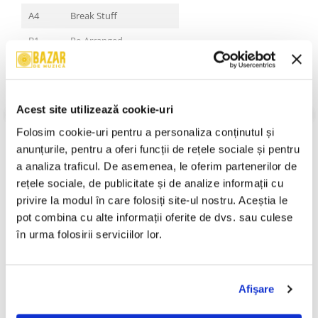
A4
Break Stuff
B1
Re-Arranged
B2
I'm Broke
B3
Nobody Like You
Acest site utilizează cookie-uri
C1
Don't Go Off Wandering
VEZI MAI MULT
Folosim cookie-uri pentru a personaliza conținutul și 
Stare Coperta:
Mint (M)
C2
9 Teen 90 Nine
anunțurile, pentru a oferi funcții de rețele sociale și pentru 
Stare Disc:
Mint (M)
C3
N 2 Gether Now
Gen:
Hip Hop, Rock
a analiza traficul. De asemenea, le oferim partenerilor de 
Stil:
Nu Metal
rețele sociale, de publicitate și de analize informații cu 
C4
Trust?
An Lansare:
1999
privire la modul în care folosiți site-ul nostru. Aceștia le 
D1
No Sex
Informatii conformitate produs
pot combina cu alte informații oferite de dvs. sau culese 
în urma folosirii serviciilor lor.
D2
Show Me What You Got
Review-uri
(0)
D3
A Lesson Learned
D4
Outro
Afişare
PRODUSE ALTERNATIVE