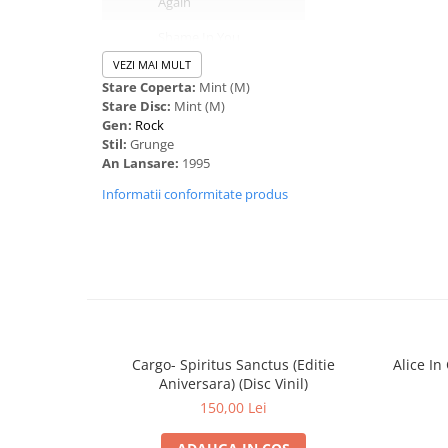
Again
Shame In You
VEZI MAI MULT
God Am
Stare Coperta:
Mint (M)
Stare Disc:
Mint (M)
So Close
Gen:
Rock
Nothin' Song
Stil:
Grunge
An Lansare:
1995
Frogs
Informatii conformitate produs
Over Now
Cunoscut informal ca
Tripod ,
acesta este ultimul album
Al
Stanley ca vocalist.
Albumul a apărut într-un moment de cumpănă al trupei, în 
despre o posibilă dispariție a acesteia din scena muzicală.
Cargo- Spiritus Sanctus (Editie
Alice In 
Aniversara) (Disc Vinil)
Albumul abordează subiecte extrem de încărcate, cum ar fi 
150,00 Lei
se regăsesc și în sunetul specific al acestuia, în combinați
metal.