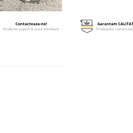
Contacteaza-ne!
Garantam CALITA
Iti oferim suport la orice intrebare
Produselor comerciali