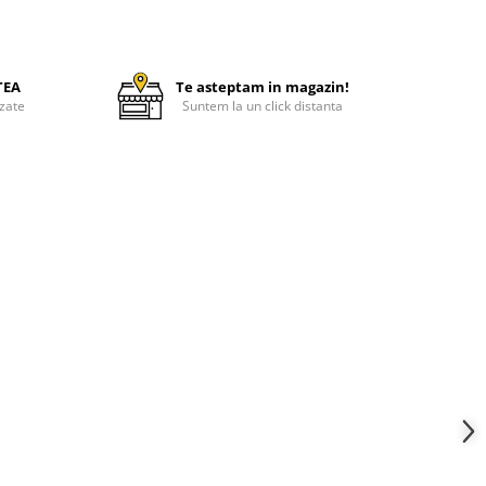
TEA
Te asteptam in magazin!
zate
Suntem la un click distanta