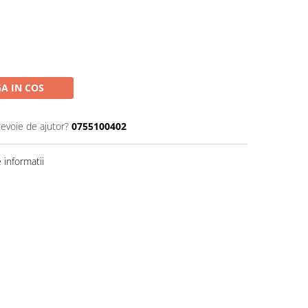
A IN COS
nevoie de ajutor?
0755100402
informatii