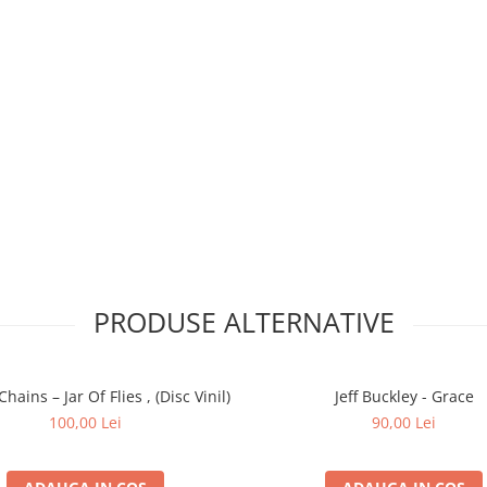
ice in Chains
care îl are pe Layne
PRODUSE ALTERNATIVE
care se vehiculau informații
Chains – Jar Of Flies , (Disc Vinil)
Jeff Buckley - Grace
100,00 Lei
90,00 Lei
adicția, moartea și regretul, care
a de grunge, sludge și doom