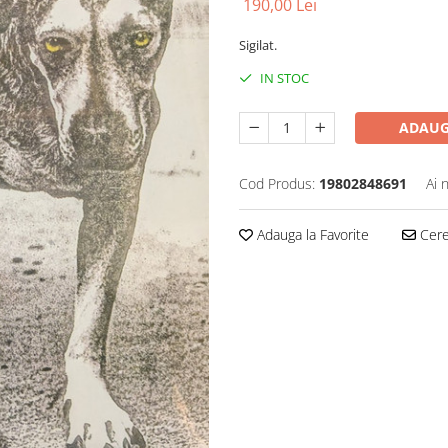
190,00 Lei
Sigilat.
IN STOC
ADAUG
Cod Produs:
19802848691
Ai 
Adauga la Favorite
Cere 