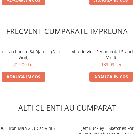
ADAUGA IN COS
ADAUGA IN COS
FRECVENT CUMPARATE IMPREUNA
n – Nori peste Sălăjan – , (Disc
Vița de vie - Fenomental Stand
Vinil)
Vinil)
219,00 Lei
139,99 Lei
ADAUGA IN COS
ADAUGA IN COS
ALTI CLIENTI AU CUMPARAT
C - Iron Man 2 , (Disc Vinil)
Jeff Buckley – Sketches Fo
Sweetheart The Drunk , (Disc 