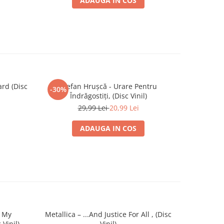
ADAUGA IN COS
ard (Disc
Ștefan Hrușcă - Urare Pentru
Sade -
-30%
Îndrăgostiți, (Disc Vinil)
29,99 Lei
20,99 Lei
ADAUGA IN COS
r My
Metallica – ...And Justice For All , (Disc
Tool 
Vinil)
Vinil)