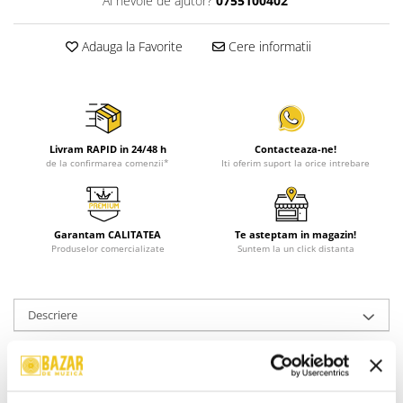
Ai nevoie de ajutor?
0755100402
Adauga la Favorite
Cere informatii
Livram RAPID in 24/48 h
Contacteaza-ne!
de la confirmarea comenzii*
Iti oferim suport la orice intrebare
Garantam CALITATEA
Te asteptam in magazin!
Produselor comercializate
Suntem la un click distanta
Descriere
Format:
Disc Vinil
An Lansare:
2003
Stil:
Rock ; Hard Rock