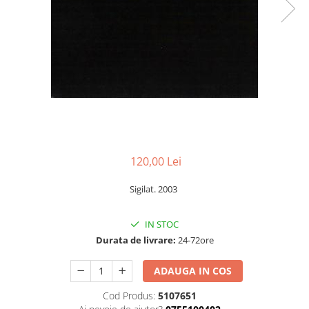
Discuri vinil 7' (mici)
Patriotice
Patriotice
Viniluri Românești
Colecția Electrecord
120,00 Lei
Sigilat. 2003
IN STOC
Durata de livrare:
24-72ore
ADAUGA IN COS
Cod Produs:
5107651