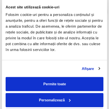
Stare Disc:
Mint (M)
Stare Coperta:
Mint (M)
Acest site utilizează cookie-uri
Informatii conformitate produs
Folosim cookie-uri pentru a personaliza conținutul și 
anunțurile, pentru a oferi funcții de rețele sociale și pentru 
Review-uri
(0)
a analiza traficul. De asemenea, le oferim partenerilor de 
rețele sociale, de publicitate și de analize informații cu 
privire la modul în care folosiți site-ul nostru. Aceștia le 
pot combina cu alte informații oferite de dvs. sau culese 
PRODUSE ALTERNATIVE
în urma folosirii serviciilor lor.
AC/DC – Highway To Hell
Cargo- Spiritus Sanctus
(Disc Vinil)
(Editie Aniversara) (Disc
Afişare
Vinil)
160,00 Lei
150,00 Lei
ADAUGA IN COS
ADAUGA IN COS
Permite toate
Personalizează
FRECVENT CUMPARATE