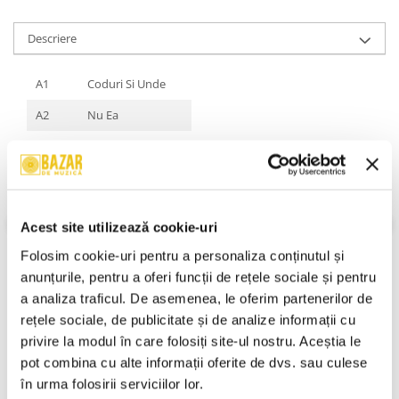
Descriere
A1
Coduri Si Unde
A2
Nu Ea
A3
Undeva
A4
Trenul
A5
Vede Vise Ea
Acest site utilizează cookie-uri
B1
Fata Cu Ochi Verzi
Folosim cookie-uri pentru a personaliza conținutul și 
B2
Sa Visez
anunțurile, pentru a oferi funcții de rețele sociale și pentru 
a analiza traficul. De asemenea, le oferim partenerilor de 
B3
Touch
VEZI MAI MULT
rețele sociale, de publicitate și de analize informații cu 
Stare Caseta:
Mint (M)
B4
Mergem In Doi
privire la modul în care folosiți site-ul nostru. Aceștia le 
Stare Coperta:
Mint
pot combina cu alte informații oferite de dvs. sau culese 
B5
Oameni Grabiti
Informatii conformitate produs
în urma folosirii serviciilor lor.