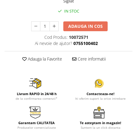
Sigilat
IN STOC
ADAUGA IN COS
Cod Produs:
10072571
Ai nevoie de ajutor?
0755100402
Adauga la Favorite
Cere informatii
Livram RAPID in 24/48 h
Contacteaza-ne!
de la confirmarea comenzii*
Iti oferim suport la orice intrebare
Garantam CALITATEA
Te asteptam in magazin!
Produselor comercializate
Suntem la un click distanta