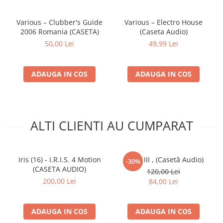
Various – Clubber's Guide
Various – Electro House
2006 Romania (CASETA)
(Caseta Audio)
50,00 Lei
49,99 Lei
ADAUGA IN COS
ADAUGA IN COS
ALTI CLIENTI AU CUMPARAT
Iris (16) - I.R.I.S. 4 Motion
ZOB - III , (Casetă Audio)
-30%
(CASETA AUDIO)
120,00 Lei
200,00 Lei
84,00 Lei
ADAUGA IN COS
ADAUGA IN COS