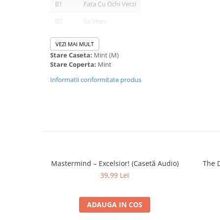
B1
Fata Cu Ochi Verzi
B2
Sa Visez
B3
Touch
VEZI MAI MULT
Stare Caseta:
Mint (M)
B4
Mergem In Doi
Stare Coperta:
Mint
B5
Oameni Grabiti
Informatii conformitate produs
Mastermind – Excelsior! (Casetă Audio)
The D
39,99 Lei
ADAUGA IN COS