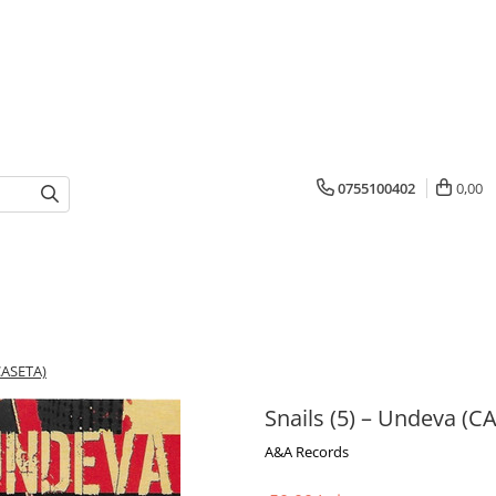
0755100402
0,00
(CASETA)
Snails (5) – Undeva (C
A&A Records