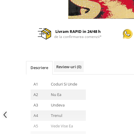
Livram RAPID in 24/48 h
de la confirmarea comenzii*
Review-uri
(0)
Descriere
A1
Coduri Si Unde
A2
Nu Ea
A3
Undeva
A4
Trenul
A5
Vede Vise Ea