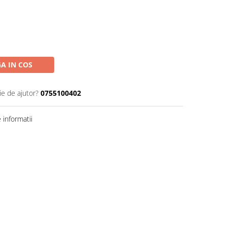
A IN COS
ie de ajutor?
0755100402
informatii