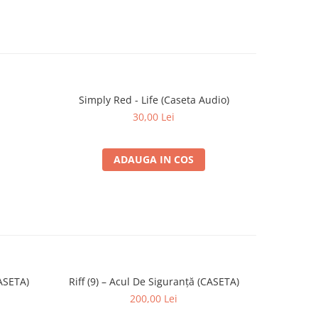
Simply Red - Life (Caseta Audio)
Hot Choc
30,00 Lei
ADAUGA IN COS
ASETA)
Riff (9) – Acul De Siguranță (CASETA)
Mircea Vi
-30%
200,00 Lei