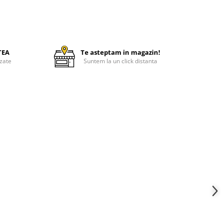
TEA
Te asteptam in magazin!
zate
Suntem la un click distanta