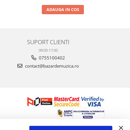
ADAUGA IN COS
SUPORT CLIENTI
09:00-17:00
0755100402
contact@bazardemuzica.ro
Creat cu ❤ și cu 🧠 de Dan Trifan iar
Platforma E-commerce by