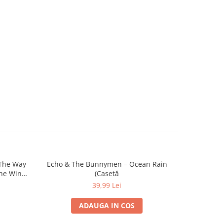
 The Way
Echo & The Bunnymen – Ocean Rain
Marco Ma
-30%
The Wind
(Casetă
39,99 Lei
ADAUGA IN COS