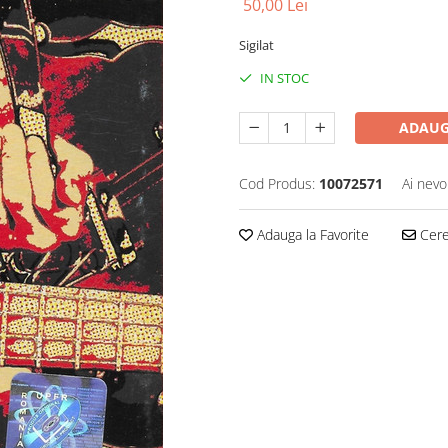
50,00 Lei
Sigilat
IN STOC
ADAUG
Cod Produs:
10072571
Ai nevo
Adauga la Favorite
Cere 