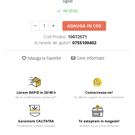
Sigilat
IN STOC
ADAUGA IN COS
Cod Produs:
10072571
Ai nevoie de ajutor?
0755100402
Adauga la Favorite
Cere informatii
Livram RAPID in 24/48 h
Contacteaza-ne!
de la confirmarea comenzii*
Iti oferim suport la orice intrebare
Garantam CALITATEA
Te asteptam in magazin!
Produselor comercializate
Suntem la un click distanta