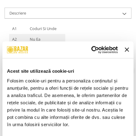
Descriere
A1
Coduri Si Unde
A2
Nu Ea
A3
Undeva
A4
Trenul
A5
Vede Vise Ea
Acest site utilizează cookie-uri
Folosim cookie-uri pentru a personaliza conținutul și 
B1
Fata Cu Ochi Verzi
anunțurile, pentru a oferi funcții de rețele sociale și pentru 
B2
Sa Visez
a analiza traficul. De asemenea, le oferim partenerilor de 
rețele sociale, de publicitate și de analize informații cu 
B3
Touch
VEZI MAI MULT
privire la modul în care folosiți site-ul nostru. Aceștia le 
Stare Caseta:
Mint (M)
B4
Mergem In Doi
pot combina cu alte informații oferite de dvs. sau culese 
Stare Coperta:
Mint
B5
Oameni Grabiti
în urma folosirii serviciilor lor.
Informatii conformitate produs