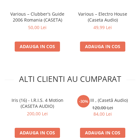
Various – Clubber's Guide
Various – Electro House
2006 Romania (CASETA)
(Caseta Audio)
50,00 Lei
49,99 Lei
ADAUGA IN COS
ADAUGA IN COS
ALTI CLIENTI AU CUMPARAT
Iris (16) - I.R.I.S. 4 Motion
ZOB - III , (Casetă Audio)
-30%
(CASETA AUDIO)
120,00 Lei
200,00 Lei
84,00 Lei
ADAUGA IN COS
ADAUGA IN COS