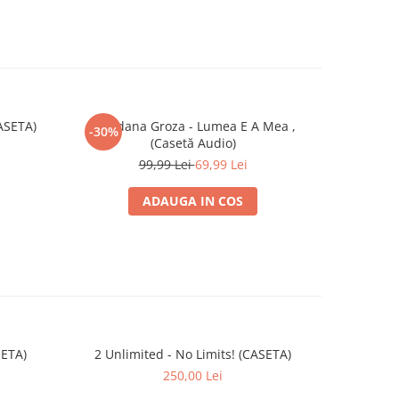
CASETA)
Loredana Groza - Lumea E A Mea ,
Metalli
-30%
(Casetă Audio)
99,99 Lei
69,99 Lei
ADAUGA IN COS
SETA)
2 Unlimited - No Limits! (CASETA)
250,00 Lei