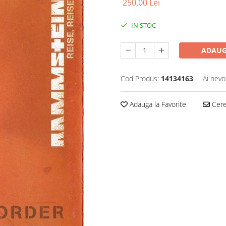
250,00 Lei
IN STOC
ADAUG
Cod Produs:
14134163
Ai nevo
Adauga la Favorite
Cere 