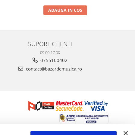
ADAUGA IN COS
SUPORT CLIENTI
09:00-17:00
0755100402
contact@bazardemuzica.ro
Creat cu ❤ și cu 🧠 de Dan Trifan iar
Platforma E-commerce by