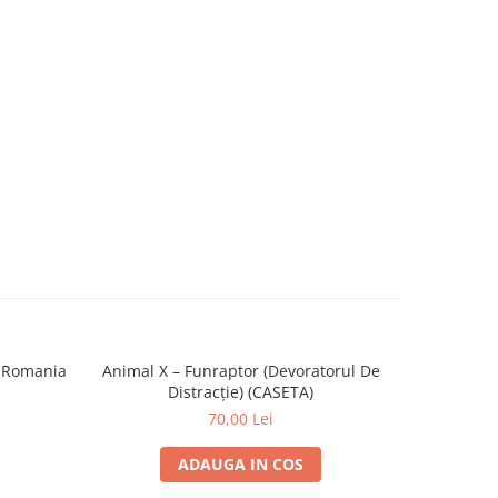
6 Romania
Animal X – Funraptor (Devoratorul De
Giul
Distracție) (CASETA)
70,00 Lei
ADAUGA IN COS