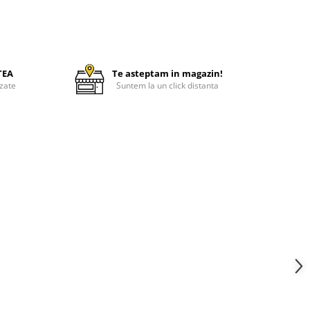
TEA
Te asteptam in magazin!
zate
Suntem la un click distanta