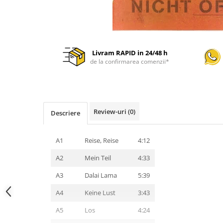
Livram RAPID in 24/48 h
de la confirmarea comenzii*
Review-uri
(0)
Descriere
A1
Reise, Reise
4:12
A2
Mein Teil
4:33
A3
Dalai Lama
5:39
A4
Keine Lust
3:43
A5
Los
4:24