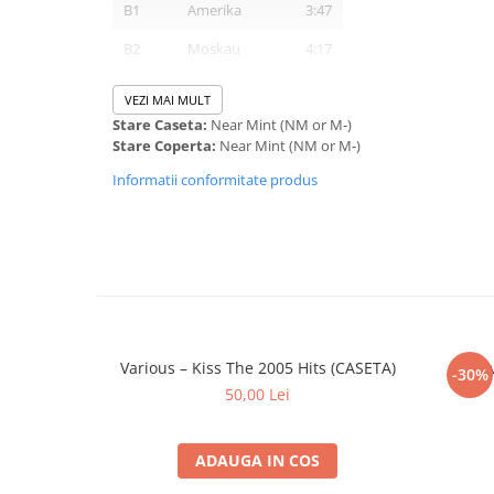
B1
Amerika
3:47
B2
Moskau
4:17
B3
Morgenstern
4:00
VEZI MAI MULT
Stare Caseta:
Near Mint (NM or M-)
B4
Stein Um Stein
3:53
Stare Coperta:
Near Mint (NM or M-)
B5
Ohne Dich
4:32
Informatii conformitate produs
B6
Amour
4:51
Various – Kiss The 2005 Hits (CASETA)
Acti
-30%
50,00 Lei
ADAUGA IN COS