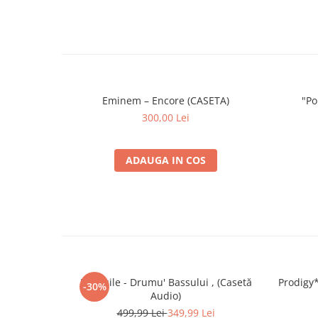
Eminem – Encore (CASETA)
"Po
300,00 Lei
ADAUGA IN COS
DJ Vasile - Drumu' Bassului , (Casetă
Prodigy*
-30%
Audio)
499,99 Lei
349,99 Lei