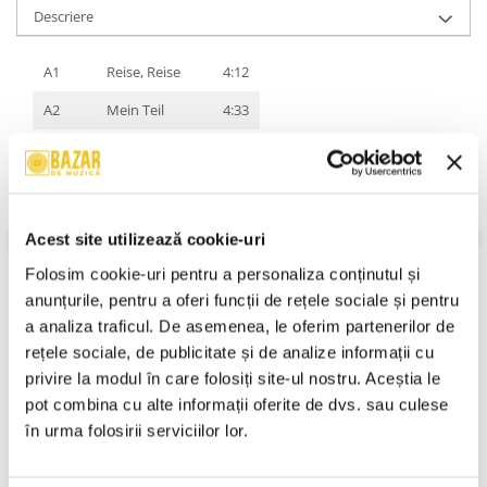
Descriere
A1
Reise, Reise
4:12
A2
Mein Teil
4:33
A3
Dalai Lama
5:39
A4
Keine Lust
3:43
A5
Los
4:24
Acest site utilizează cookie-uri
B1
Amerika
3:47
Folosim cookie-uri pentru a personaliza conținutul și 
anunțurile, pentru a oferi funcții de rețele sociale și pentru 
B2
Moskau
4:17
a analiza traficul. De asemenea, le oferim partenerilor de 
B3
Morgenstern
4:00
rețele sociale, de publicitate și de analize informații cu 
VEZI MAI MULT
Stare Caseta:
Near Mint (NM or M-)
B4
Stein Um Stein
3:53
privire la modul în care folosiți site-ul nostru. Aceștia le 
Stare Coperta:
Near Mint (NM or M-)
pot combina cu alte informații oferite de dvs. sau culese 
B5
Ohne Dich
4:32
Informatii conformitate produs
în urma folosirii serviciilor lor.
B6
Amour
4:51
Review-uri
(0)