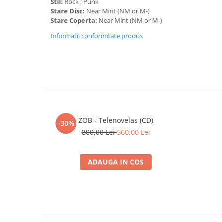
Stil:
Rock ; Punk
10
Get Naked
3:56
Stare Disc:
Near Mint (NM or M-)
Stare Coperta:
Near Mint (NM or M-)
11
Jandarmii
2:37
Informatii conformitate produs
12
Slow Song 12
4:12
13
Două Cuvinte
4:16
ZOB - Telenovelas (CD)
-30%
800,00 Lei
560,00 Lei
ADAUGA IN COS