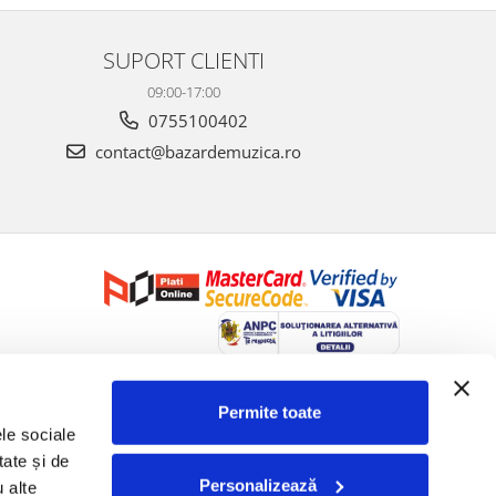
SUPORT CLIENTI
09:00-17:00
0755100402
contact@bazardemuzica.ro
Creat cu ❤ și cu 🧠 de Dan Trifan iar
Platforma E-commerce by
Gomag
Permite toate
le sociale 
ate și de 
Personalizează
 alte 