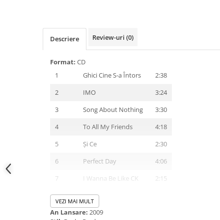
Review-uri
(0)
Descriere
Format:
CD
1
Ghici Cine S-a Întors
2:38
2
IMO
3:24
3
Song About Nothing
3:30
4
To All My Friends
4:18
5
Și Ce
2:30
6
Perfect Day
4:06
7
I Wanna Be Like CK
2:15
8
Killer
4:52
VEZI MAI MULT
An Lansare:
2009
9
Sanitaru' De Circiumă
3:30