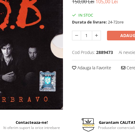
150,00 Lei
105,00 Lei
IN STOC
Durata de livrare:
24-72ore
ADAUG
Cod Produs:
2889473
Ai nevoi
Adauga la Favorite
Cere 
Contacteaza-ne!
Garantam CALITA
Iti oferim suport la orice intrebare
Produselor comerciali