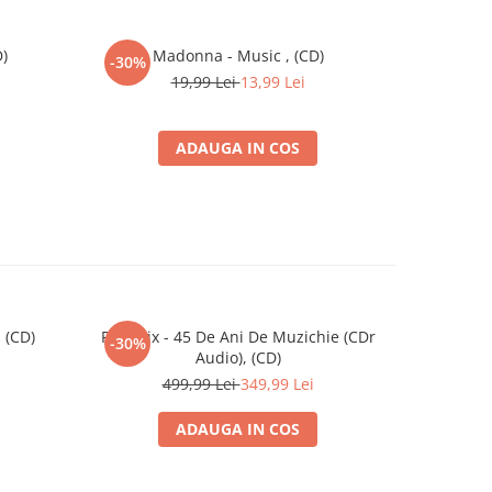
)
Madonna - Music , (CD)
Dida Drăga
-30%
19,99 Lei
13,99 Lei
ADAUGA IN COS
 (CD)
Phoenix - 45 De Ani De Muzichie (CDr
Ada Milea 
-30%
Audio), (CD)
499,99 Lei
349,99 Lei
ADAUGA IN COS