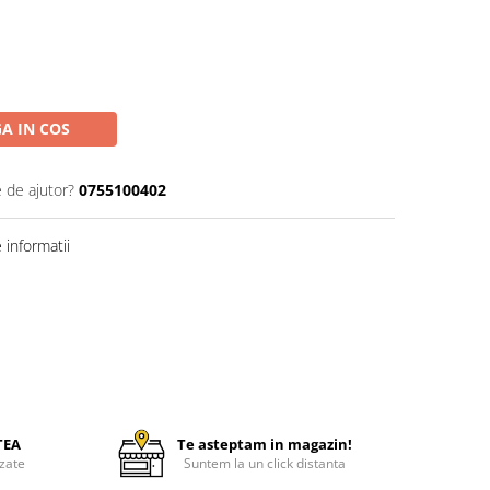
A IN COS
e de ajutor?
0755100402
informatii
TEA
Te asteptam in magazin!
zate
Suntem la un click distanta