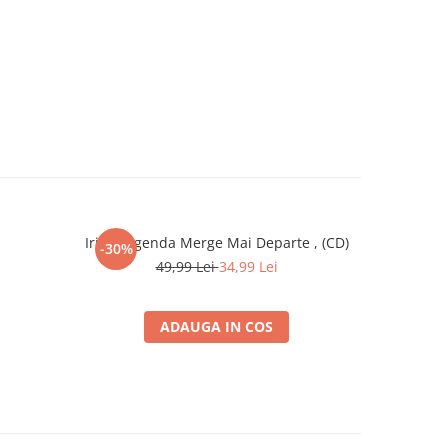
Iris - Legenda Merge Mai Departe , (CD)
Robbie 
-30%
-30%
49,99 Lei
34,99 Lei
ADAUGA IN COS