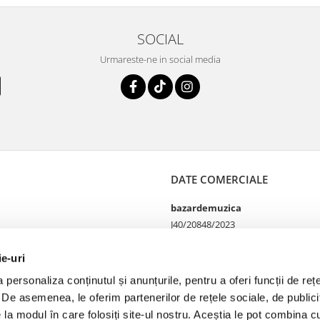
SOCIAL
Urmareste-ne in social media
DATE COMERCIALE
bazardemuzica
J40/20848/2023
49060668
Strada Doctor Louis Pasteur
ie-uri
65
personaliza conținutul și anunțurile, pentru a oferi funcții de rețe
Bucharest, București
. De asemenea, le oferim partenerilor de rețele sociale, de publicit
e la modul în care folosiți site-ul nostru. Aceștia le pot combina cu