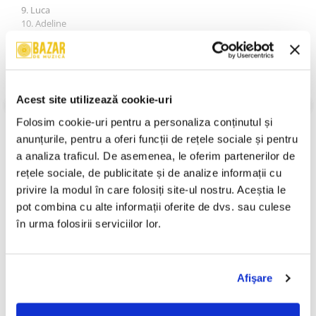
9. Luca
10. Adeline
11. Adeline (Gojira & Kosak Remix)
12. Vecina (Gojira & Kosak Remix)
13. Tanţa (Dan Handrabur Remix)
14. Namol (Rolf Remix)
15. Luca (Brazda Lui Novac Remix)
VEZI MAI MULT
Acest site utilizează cookie-uri
16. Stan (Lucian Stan Remix)
An Lansare:
2006
17. Adeline (Michi Remix)
Stil:
Alternative Rock
Folosim cookie-uri pentru a personaliza conținutul și 
Stare Disc:
Mint (M)
anunțurile, pentru a oferi funcții de rețele sociale și pentru 
Stare Coperta:
Near Mint (NM or M-)
a analiza traficul. De asemenea, le oferim partenerilor de 
Informatii conformitate produs
rețele sociale, de publicitate și de analize informații cu 
privire la modul în care folosiți site-ul nostru. Aceștia le 
Review-uri
(0)
pot combina cu alte informații oferite de dvs. sau culese 
în urma folosirii serviciilor lor.
PRODUSE ALTERNATIVE
Afişare
Vița De Vie - Doi, (CD)
Pârnaie – Liberi (CD)
-30%