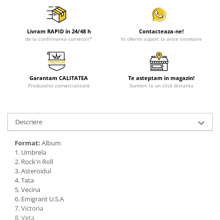
Livram RAPID in 24/48 h
Contacteaza-ne!
de la confirmarea comenzii*
Iti oferim suport la orice intrebare
Garantam CALITATEA
Te asteptam in magazin!
Produselor comercializate
Suntem la un click distanta
Descriere
Format:
Album
1. Umbrela
2. Rock'n Roll
3. Asteroidul
4. Tata
5. Vecina
6. Emigrant U.S.A
7. Victoria
8. Veta