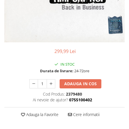
Discuri vinil 7' (mici)
Patriotice
Patriotice
Viniluri Românești
Colecția Electrecord
299,99 Lei
IN STOC
Durata de livrare:
24-72ore
ADAUGA IN COS
Cod Produs:
2379480
Ai nevoie de ajutor?
0755100402
Adauga la Favorite
Cere informatii