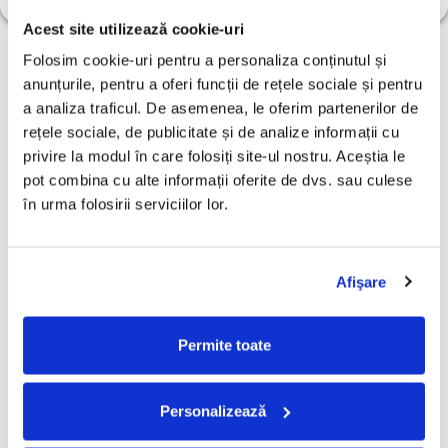
Acest site utilizează cookie-uri
-30%
-30%
Folosim cookie-uri pentru a personaliza conținutul și 
anunțurile, pentru a oferi funcții de rețele sociale și pentru 
a analiza traficul. De asemenea, le oferim partenerilor de 
rețele sociale, de publicitate și de analize informații cu 
privire la modul în care folosiți site-ul nostru. Aceștia le 
pot combina cu alte informații oferite de dvs. sau culese 
în urma folosirii serviciilor lor.
Afişare
PHOENIX - MUGUR DE
PHOENIX - MUGUR DE
N
FLUIER, (CD)
FLUIER, (CD)
C
Permite toate
499,99 Lei
400,00 Lei
5
349,99 Lei
280,00 Lei
Personalizează
ADAUGA IN COS
ADAUGA IN COS