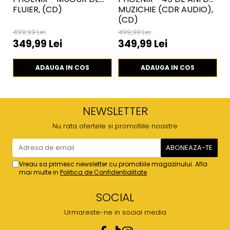
FLUIER, (CD)
MUZICHIE (CDR AUDIO),
C
(CD)
499,99 Lei
499,99 Lei
5
349,99 Lei
349,99 Lei
ADAUGA IN COS
ADAUGA IN COS
NEWSLETTER
Nu rata ofertele si promotiile noastre
Vreau sa primesc newsletter cu promotiile magazinului. Afla
mai multe in
Politica de Confidentialitate
SOCIAL
Urmareste-ne in social media