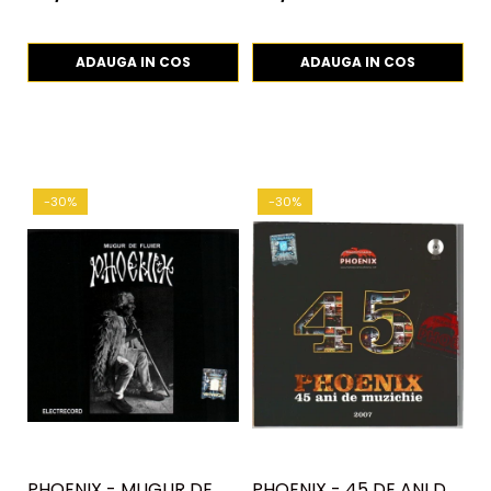
ADAUGA IN COS
ADAUGA IN COS
-30%
-30%
PHOENIX - MUGUR DE
PHOENIX - 45 DE ANI DE
N