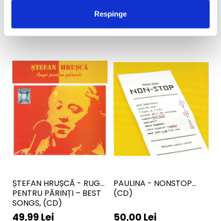
Respinge
ȘTEFAN HRUȘCĂ - RUGĂ
PAULINA - NONSTOP
M
PENTRU PĂRINȚI – BEST
(CD)
D
SONGS, (CD)
49,99 Lei
50,00 Lei
9