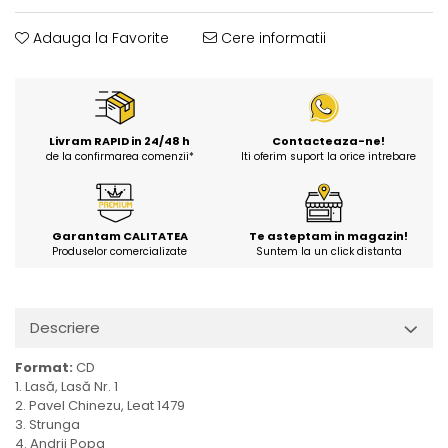
Adauga la Favorite
Cere informatii
Livram RAPID in 24/48 h
Contacteaza-ne!
de la confirmarea comenzii*
Iti oferim suport la orice intrebare
Garantam CALITATEA
Te asteptam in magazin!
Produselor comercializate
Suntem la un click distanta
Descriere
Format:
CD
1. Lasă, Lasă Nr. 1
2. Pavel Chinezu, Leat 1479
3. Strunga
4. Andrii Popa