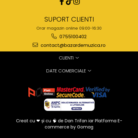
SUPORT CLIENTI
Orar magazin online 09:00-16:30
0755100402
contact@bazardemuzica.ro
CLIENTI
DATE COMERCIALE
Creat cu ❤ și cu 🧠 de Dan Trifan iar
Platforma E-
commerce by Gomag