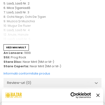
5. Lasă, Lasă Nr. 2
6. Mica Țiganiadă
7. Lasă, Lasă Nr. 3
8. Ochii Negri, Ochi De Țigan
9. Muzica Și Muzichia
10. Mugur De Fluier
11. Lasă, Lasă Nr. 4
12. Anule, Hanule
13. Lasă, Lasă Nr. 5
14. Dansul Codrilor
VEZI MAI MULT
An Lansare:
1999
Stil:
Prog Rock
Stare Disc:
Near Mint (NM or M-)
Stare Coperta:
Near Mint (NM or M-)
Informatii conformitate produs
Review-uri
(0)