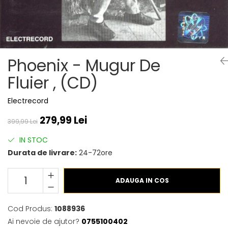
Discuri vinil 7' (mici)
Patriotice
Patriotice
Viniluri Românești
Colecția Electrecord
Phoenix - Mugur De
Fluier , (CD)
Electrecord
279,99 Lei
399,99 Lei
IN STOC
Durata de livrare:
24-72ore
ADAUGA IN COS
Cod Produs:
1088936
Ai nevoie de ajutor?
0755100402