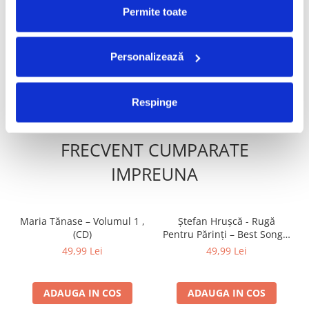
Phoenix - Baba Novak , (CD)
Phoenix - Mugur De Fluier ,
-30%
-30%
Permite toate
(CD)
399,99 Lei
399,99 Lei
279,99 Lei
279,99 Lei
Personalizează
ADAUGA IN COS
ADAUGA IN COS
Respinge
FRECVENT CUMPARATE
IMPREUNA
Maria Tănase – Volumul 1 ,
Ștefan Hrușcă - Rugă
(CD)
Pentru Părinți – Best Songs,
(CD)
49,99 Lei
49,99 Lei
ADAUGA IN COS
ADAUGA IN COS