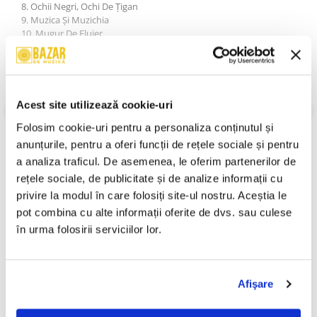
8. Ochii Negri, Ochi De Ţigan
9. Muzica Şi Muzichia
10. Mugur De Fluier
11. Lasă, Lasă Nr. 4
12. Anule, Hanule
13. Lasă, Lasă Nr. 5
14. Dansul Codrilor
VEZI MAI MULT
Acest site utilizează cookie-uri
An Lansare:
2008
Folosim cookie-uri pentru a personaliza conținutul și 
Stil:
Rock ; Prog Rock
Stare Disc:
Near Mint (NM or M-)
anunțurile, pentru a oferi funcții de rețele sociale și pentru 
Stare Coperta:
Near Mint (NM or M-)
a analiza traficul. De asemenea, le oferim partenerilor de 
Informatii conformitate produs
rețele sociale, de publicitate și de analize informații cu 
privire la modul în care folosiți site-ul nostru. Aceștia le 
Review-uri
(0)
pot combina cu alte informații oferite de dvs. sau culese 
în urma folosirii serviciilor lor.
PRODUSE ALTERNATIVE
Afişare