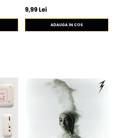
9,99 Lei
1
24,99 Lei
ADAUGA IN COS
-30%