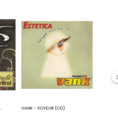
-30%
VANK - VOYEUR (CD)
ROBBIE W
(CD)