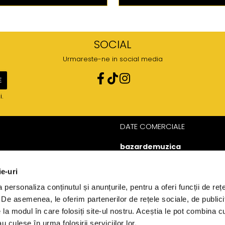
SOCIAL
Urmareste-ne in social media
i.
DATE COMERCIALE
bazardemuzica
J40/20848/2023
49060668
ie-uri
Strada Doctor Louis
personaliza conținutul și anunțurile, pentru a oferi funcții de rețe
Pasteur 65
. De asemenea, le oferim partenerilor de rețele sociale, de publicit
Bucharest, București
e la modul în care folosiți site-ul nostru. Aceștia le pot combina cu
u culese în urma folosirii serviciilor lor.