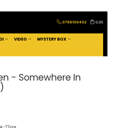
0755100402
0,00
OI
VIDEO
MYSTERY BOX
den - Somewhere In
)
4-72ore