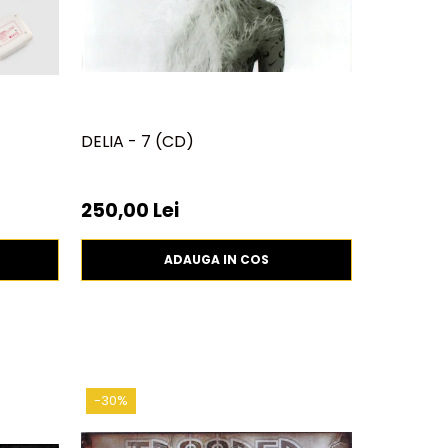
DELIA - 7 (CD)
SEAL - SE
250,00 Lei
13
19,99 Lei
ADAUGA IN COS
-30%