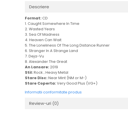
Descriere
Format:
CD
1. Caught Somewhere In Time
2. Wasted Years
3. Sea Of Madness
4. Heaven Can Wait
5. The Loneliness Of The Long Distance Runner
6. Stranger In A Strange Land
7. Deja-Vu
8. Alexander The Great
An Lansare:
2019
Stil:
Rock ; Heavy Metal
Stare Disc:
Near Mint (NM or M-)
Stare Coperta:
Very Good Plus (VG+)
Informatii conformitate produs
Review-uri
(0)