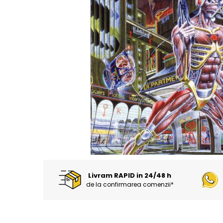
Discuri vinil 7' (mici)
Patriotice
Patriotice
Viniluri Românești
Colecția Electrecord
Livram RAPID in 24/48 h
de la confirmarea comenzii*