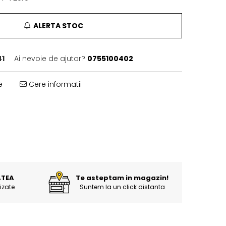
ALERTA STOC
41
Ai nevoie de ajutor?
0755100402
e
Cere informatii
ATEA
Te asteptam in magazin!
izate
Suntem la un click distanta