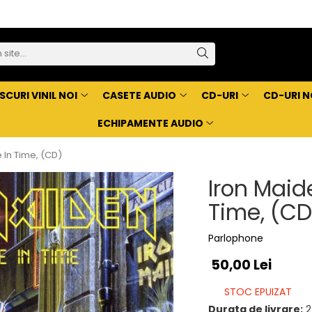
SCURI VINIL NOI
CASETE AUDIO
CD-URI
CD-URI N
ECHIPAMENTE AUDIO
In Time, (CD)
Iron Mai
Time, (CD
Parlophone
50,00 Lei
STOC EPUIZAT
Durata de livrare:
2