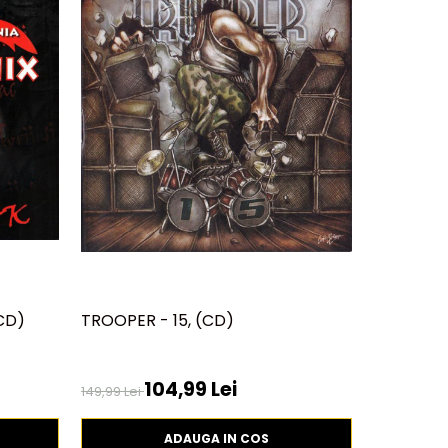
CD)
TROOPER - 15, (CD)
TRAVKA -
(CD)
104,99 Lei
420,00 
149,99 Lei
ADAUGA IN COS