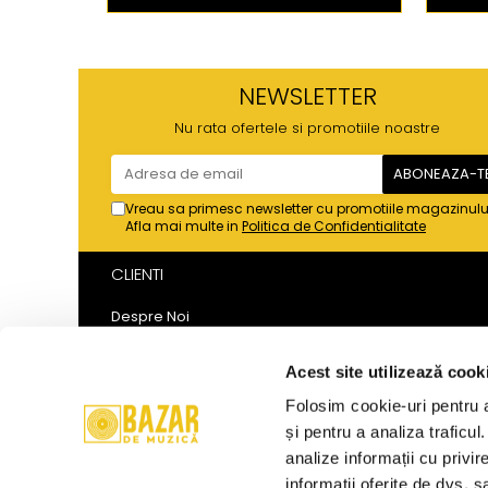
NEWSLETTER
Nu rata ofertele si promotiile noastre
Vreau sa primesc newsletter cu promotiile magazinulu
Afla mai multe in
Politica de Confidentialitate
CLIENTI
Despre Noi
Metode de Plata
Politica de Retur
Acest site utilizează cook
Politica de Confidentialitate
Folosim cookie-uri pentru a 
Politica Cookies
și pentru a analiza traficul
Termeni si Conditii
analize informații cu privir
ANPC
informații oferite de dvs. sa