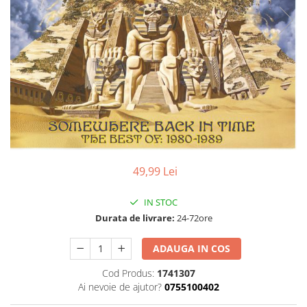
Discuri vinil 7' (mici)
Patriotice
Patriotice
Viniluri Românești
Colecția Electrecord
49,99 Lei
IN STOC
Durata de livrare:
24-72ore
ADAUGA IN COS
Cod Produs:
1741307
Ai nevoie de ajutor?
0755100402