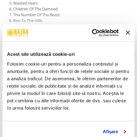
5. Wasted Years
6. Children Of The Damned
7. The Number Of The Beast
8. Run To The Hills
9. Phantom Of The Opera
10. The Evil That Men Do
11. Wrathchild
12. Can I Play With Madness
13. Powerslave
Acest site utilizează cookie-uri
14. Hallowed Be Thy Name
15. Iron Maiden
VEZI MAI MULT
Folosim cookie-uri pentru a personaliza conținutul și 
An Lansare:
2008
anunțurile, pentru a oferi funcții de rețele sociale și pentru 
Stil:
Rock ; Heavy Metal
a analiza traficul. De asemenea, le oferim partenerilor de 
Stare Disc:
Very Good (VG)
Stare Coperta:
Very Good (VG)
rețele sociale, de publicitate și de analize informații cu 
privire la modul în care folosiți site-ul nostru. Aceștia le 
Informatii conformitate produs
pot combina cu alte informații oferite de dvs. sau culese 
Review-uri
(0)
în urma folosirii serviciilor lor.
Afişare
PRODUSE ALTERNATIVE