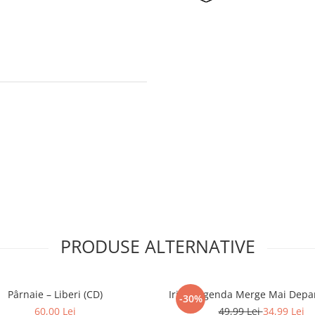
PRODUSE ALTERNATIVE
Pârnaie – Liberi (CD)
Iris - Legenda Merge Mai Depar
-30%
60,00 Lei
49,99 Lei
34,99 Lei