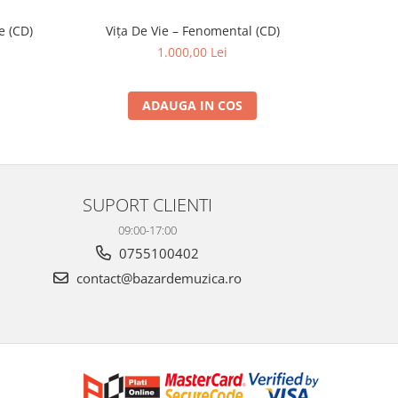
e (CD)
Vița De Vie – Fenomental (CD)
Pink Floyd
1.000,00 Lei
ADAUGA IN COS
SUPORT CLIENTI
09:00-17:00
0755100402
contact@bazardemuzica.ro