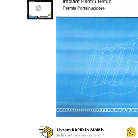
Discuri vinil 7' (mici)
Patriotice
Patriotice
Viniluri Românești
Colecția Electrecord
Livram RAPID in 24/48 h
de la confirmarea comenzii*