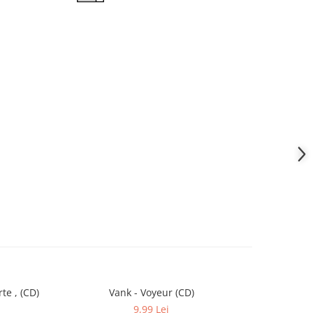
te , (CD)
Vank - Voyeur (CD)
Robbie 
-30%
9,99 Lei