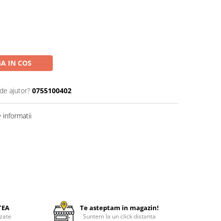
A IN COS
de ajutor?
0755100402
informatii
TEA
Te asteptam in magazin!
zate
Suntem la un click distanta