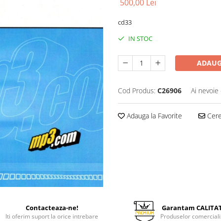
500,00 Lei
cd33
IN STOC
ADAUG
Cod Produs:
C26906
Ai nevoie 
Adauga la Favorite
Cere 
Contacteaza-ne!
Garantam CALITA
Iti oferim suport la orice intrebare
Produselor comerciali