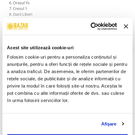
6. Orașul Ys
7. Crezul 1
8. Dacii Liberi
9. Blestemul 2
10. Blazonul
11. Ruga 1
12. Blestem
13. Visul 2
Acest site utilizează cookie-uri
14. Departe, Departe
15. Crezul 2
VEZI MAI MULT
Folosim cookie-uri pentru a personaliza conținutul și 
16. Dracula
An Lansare:
1996
anunțurile, pentru a oferi funcții de rețele sociale și pentru 
17. Dorință
Stil:
Rock ; Psychedelic
a analiza traficul. De asemenea, le oferim partenerilor de 
Stare Disc:
Near Mint (NM or M-)
Stare Coperta:
Near Mint (NM or M-)
rețele sociale, de publicitate și de analize informații cu 
privire la modul în care folosiți site-ul nostru. Aceștia le 
Informatii conformitate produs
pot combina cu alte informații oferite de dvs. sau culese 
Review-uri
(0)
în urma folosirii serviciilor lor.
Afişare
PRODUSE ALTERNATIVE