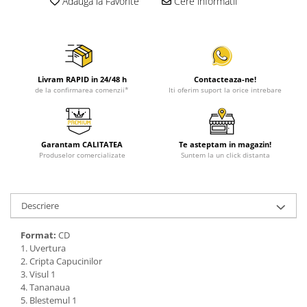
Adauga la Favorite
Cere informatii
Livram RAPID in 24/48 h
Contacteaza-ne!
de la confirmarea comenzii*
Iti oferim suport la orice intrebare
Garantam CALITATEA
Te asteptam in magazin!
Produselor comercializate
Suntem la un click distanta
Descriere
Format:
CD
1. Uvertura
2. Cripta Capucinilor
3. Visul 1
4. Tananaua
5. Blestemul 1