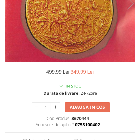
Discuri vinil 7' (mici)
Patriotice
Patriotice
Viniluri Românești
Colecția Electrecord
499,99 Lei
349,99 Lei
IN STOC
Durata de livrare:
24-72ore
ADAUGA IN COS
Cod Produs:
3670444
Ai nevoie de ajutor?
0755100402