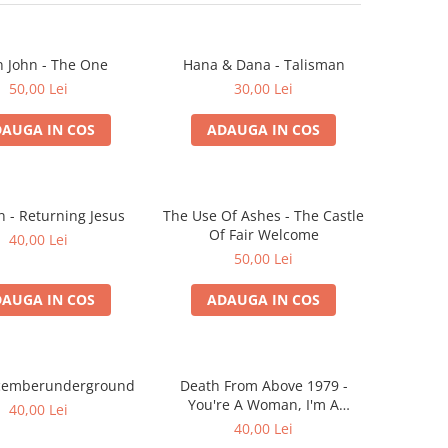
n John - The One
Hana & Dana - Talisman
50,00 Lei
30,00 Lei
AUGA IN COS
ADAUGA IN COS
 - Returning Jesus
The Use Of Ashes - The Castle
Of Fair Welcome
40,00 Lei
50,00 Lei
AUGA IN COS
ADAUGA IN COS
ecemberunderground
Death From Above 1979 -
You're A Woman, I'm A
40,00 Lei
Machine
40,00 Lei