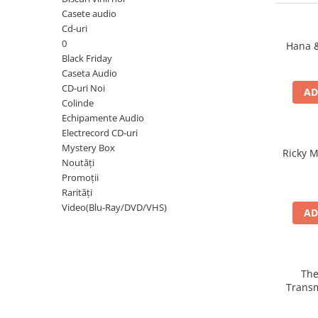
Discuri vinil 7' (mici)
Patriotice
Patriotice
Viniluri Românești
Casete audio
Colecția Electrecord
Cd-uri
0
Hana &
Black Friday
Caseta Audio
CD-uri Noi
AD
Colinde
Echipamente Audio
Electrecord CD-uri
Mystery Box
Ricky M
Noutăți
Promoții
Rarități
Video(Blu-Ray/DVD/VHS)
AD
The
Transm
S