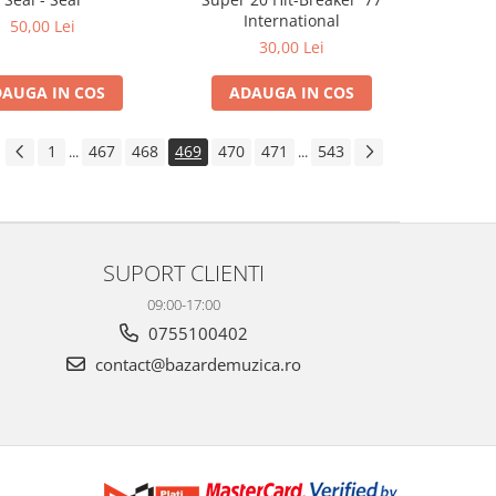
International
50,00 Lei
30,00 Lei
AUGA IN COS
ADAUGA IN COS
1
467
468
469
470
471
543
...
...
SUPORT CLIENTI
09:00-17:00
0755100402
contact@bazardemuzica.ro