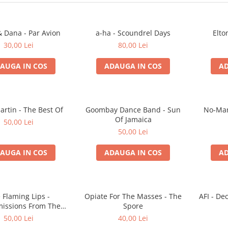
 Dana - Par Avion
a-ha - Scoundrel Days
Elto
30,00 Lei
80,00 Lei
AUGA IN COS
ADAUGA IN COS
AD
artin - The Best Of
Goombay Dance Band - Sun
No-Man
Of Jamaica
50,00 Lei
50,00 Lei
AUGA IN COS
ADAUGA IN COS
AD
 Flaming Lips -
Opiate For The Masses - The
AFI - D
issions From The
Spore
atellite Heart
50,00 Lei
40,00 Lei