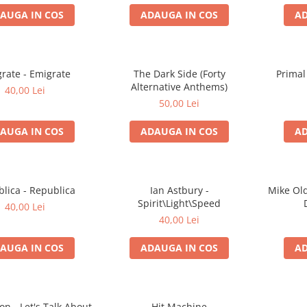
AUGA IN COS
ADAUGA IN COS
AD
rate - Emigrate
The Dark Side (Forty
Primal
Alternative Anthems)
40,00 Lei
50,00 Lei
AUGA IN COS
ADAUGA IN COS
AD
lica - Republica
Ian Astbury -
Mike Old
Spirit\Light\Speed
40,00 Lei
40,00 Lei
AUGA IN COS
ADAUGA IN COS
AD
on - Let's Talk About
Hit Machine