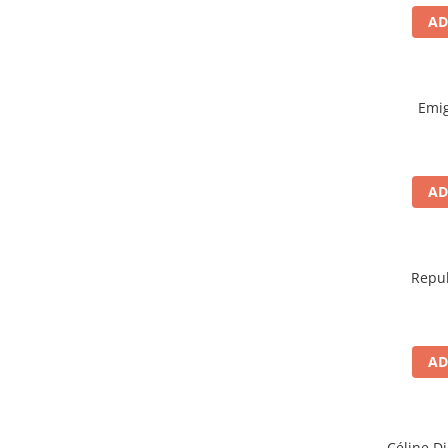
AD
Emig
AD
Repub
AD
Céline Di