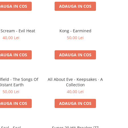
AUGA IN COS
ADAUGA IN COS
 Scream - Evil Heat
Kong - Earmined
40,00 Lei
50,00 Lei
AUGA IN COS
ADAUGA IN COS
field - The Songs Of
All About Eve - Keepsakes ∙ A
Distant Earth
Collection
50,00 Lei
40,00 Lei
AUGA IN COS
ADAUGA IN COS
Seal - Seal
Super 20 Hit-Breaker '77