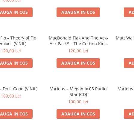
AUGA IN COS
ADAUGA IN COS
AD
Flo – Theory of Flo
MacDonald Flak And The Ack-
Matt Wal
mixes (VINIL)
Ack Pack* – The Cortina Kidz
(VINIL)
120,00 Lei
120,00 Lei
AUGA IN COS
ADAUGA IN COS
AD
– Do It Good (VINIL)
Various – Megamix 05 Radio
Various 
Star (CD)
100,00 Lei
100,00 Lei
AUGA IN COS
ADAUGA IN COS
AD