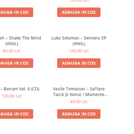
AUGA IN COS
ADAUGA IN COS
sh – Shake The Mind
Luke Solomon – Demons EP
(VINIL)
(VINIL)
80,00 Lei
100,00 Lei
AUGA IN COS
ADAUGA IN COS
– Bairam Vol. 6 (CD)
Vasile Tomazian – Sal'tare
Taică Și Noroc ! Momente
100,00 Lei
Vesele Cu Vasile Tomazian
49,99 Lei
(VINIL)
AUGA IN COS
ADAUGA IN COS