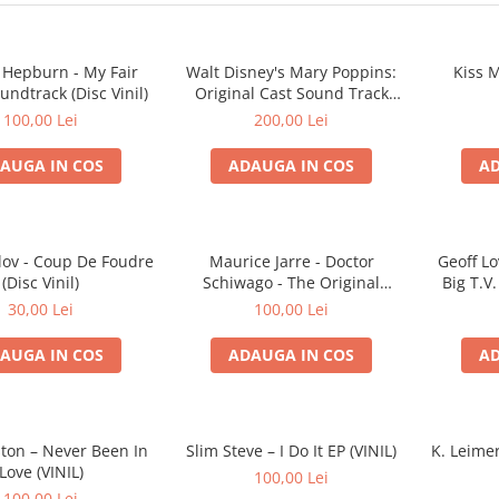
 Hepburn - My Fair
Walt Disney's Mary Poppins:
Kiss M
undtrack (Disc Vinil)
Original Cast Sound Track
(Disc Vinil)
100,00 Lei
200,00 Lei
AUGA IN COS
ADAUGA IN COS
AD
lov - Coup De Foudre
Maurice Jarre - Doctor
Geoff Lo
(Disc Vinil)
Schiwago - The Original
Big T.V
Soundtrack Album (Disc Vinil)
30,00 Lei
100,00 Lei
AUGA IN COS
ADAUGA IN COS
AD
on – Never Been In
Slim Steve – I Do It EP (VINIL)
K. Leimer
Love (VINIL)
100,00 Lei
100,00 Lei