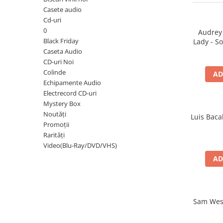
Discuri vinil 7' (mici)
Patriotice
Patriotice
Viniluri Românești
Casete audio
Colecția Electrecord
Cd-uri
0
Audrey
Black Friday
Lady - So
Caseta Audio
CD-uri Noi
Colinde
AD
Echipamente Audio
Electrecord CD-uri
Mystery Box
Noutăți
Luis Baca
Promoții
Rarități
Video(Blu-Ray/DVD/VHS)
AD
Sam West