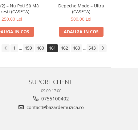
2) – Nu Poți Să Mă
Depeche Mode – Ultra
rești (CASETA)
(CASETA)
250,00 Lei
500,00 Lei
AUGA IN COS
ADAUGA IN COS
1
459
460
461
462
463
543
...
...
SUPORT CLIENTI
09:00-17:00
0755100402
contact@bazardemuzica.ro