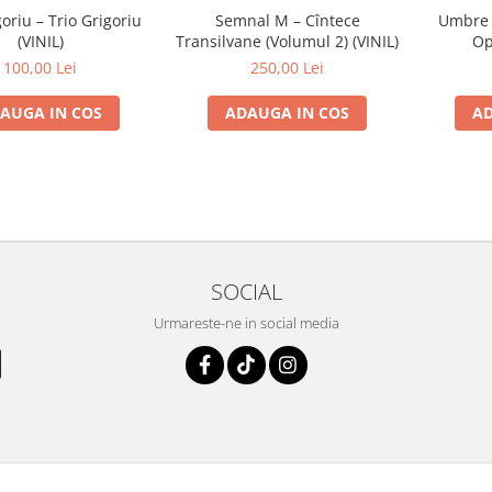
goriu – Trio Grigoriu
Semnal M – Cîntece
Umbre (
(VINIL)
Transilvane (Volumul 2) (VINIL)
Op
100,00 Lei
250,00 Lei
AUGA IN COS
ADAUGA IN COS
AD
SOCIAL
Urmareste-ne in social media