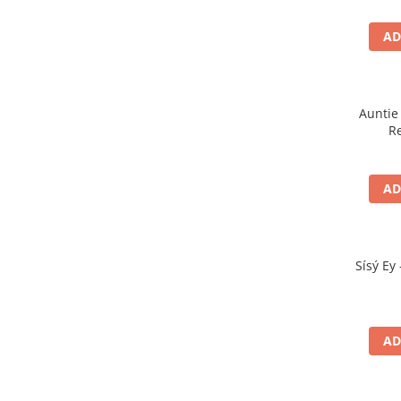
AD
Auntie 
Re
AD
Sísý Ey 
AD