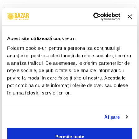
Descriere
Format:
Caseta
An Lansare:
2004
Stil:
Europop
Acest site utilizează cookie-uri
Stare Caseta:
Mint (M)
Stare Coperta:
Mint (M)
Folosim cookie-uri pentru a personaliza conținutul și 
Gen:
Pop
anunțurile, pentru a oferi funcții de rețele sociale și pentru 
Informatii conformitate produs
a analiza traficul. De asemenea, le oferim partenerilor de 
rețele sociale, de publicitate și de analize informații cu 
Review-uri
(0)
privire la modul în care folosiți site-ul nostru. Aceștia le 
pot combina cu alte informații oferite de dvs. sau culese 
în urma folosirii serviciilor lor.
PRODUSE ALTERNATIVE
Afişare
Loredana Groza - Tomilio ,
Misha (40) – Fata Visurilor
-30%
(Casetă Audio)
(CASETA)
Permite toate