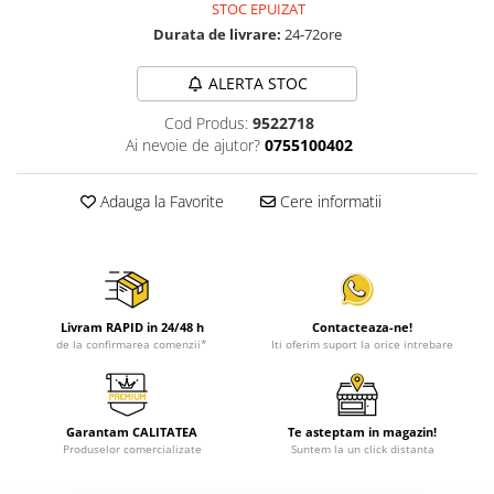
STOC EPUIZAT
Durata de livrare:
24-72ore
ALERTA STOC
Cod Produs:
9522718
Ai nevoie de ajutor?
0755100402
Adauga la Favorite
Cere informatii
Livram RAPID in 24/48 h
Contacteaza-ne!
de la confirmarea comenzii*
Iti oferim suport la orice intrebare
Garantam CALITATEA
Te asteptam in magazin!
Produselor comercializate
Suntem la un click distanta