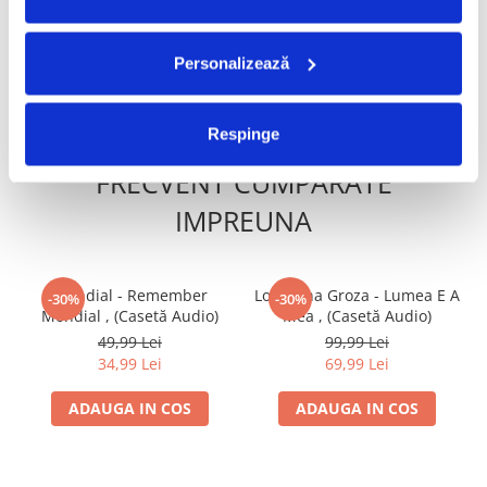
49,99 Lei
50,00 Lei
34,99 Lei
Personalizează
ADAUGA IN COS
ADAUGA IN COS
Respinge
FRECVENT CUMPARATE
IMPREUNA
Mondial - Remember
Loredana Groza - Lumea E A
-30%
-30%
Mondial , (Casetă Audio)
Mea , (Casetă Audio)
49,99 Lei
99,99 Lei
34,99 Lei
69,99 Lei
ADAUGA IN COS
ADAUGA IN COS