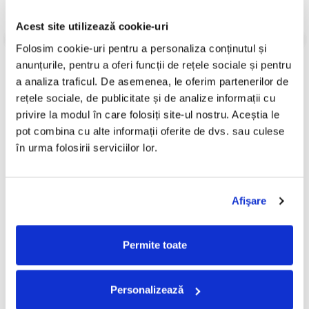
Informatii conformitate produs
Acest site utilizează cookie-uri
Folosim cookie-uri pentru a personaliza conținutul și 
Review-uri
(0)
anunțurile, pentru a oferi funcții de rețele sociale și pentru 
a analiza traficul. De asemenea, le oferim partenerilor de 
rețele sociale, de publicitate și de analize informații cu 
PRODUSE ALTERNATIVE
privire la modul în care folosiți site-ul nostru. Aceștia le 
pot combina cu alte informații oferite de dvs. sau culese 
în urma folosirii serviciilor lor.
Paraziții - Nici O Problema,
Ben Webster Meets Oscar
-30%
(Disc Vinil)
Peterson
1.999,99 Lei
100,00 Lei
Afişare
1.399,00 Lei
ADAUGA IN COS
ADAUGA IN COS
Permite toate
Personalizează
FRECVENT CUMPARATE