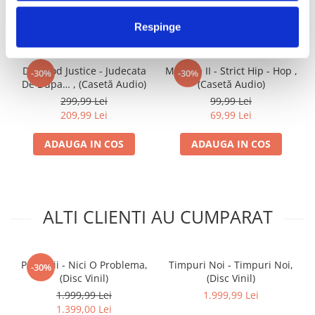
IMPREUNA
Respinge
Da Hood Justice - Judecata
Marpha II - Strict Hip - Hop ,
-30%
-30%
De Dupa… , (Casetă Audio)
(Casetă Audio)
299,99 Lei
99,99 Lei
209,99 Lei
69,99 Lei
ADAUGA IN COS
ADAUGA IN COS
ALTI CLIENTI AU CUMPARAT
Paraziții - Nici O Problema,
Timpuri Noi - Timpuri Noi,
-30%
(Disc Vinil)
(Disc Vinil)
1.999,99 Lei
1.999,99 Lei
1.399,00 Lei