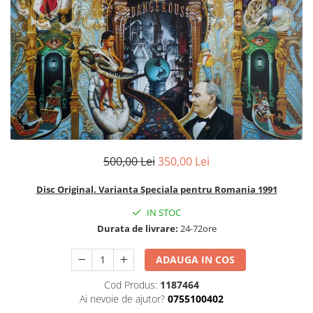
Discuri vinil 7' (mici)
Patriotice
Patriotice
Viniluri Românești
Colecția Electrecord
500,00 Lei
350,00 Lei
Disc Original. Varianta Speciala pentru Romania 1991
IN STOC
Durata de livrare:
24-72ore
ADAUGA IN COS
Cod Produs:
1187464
Ai nevoie de ajutor?
0755100402