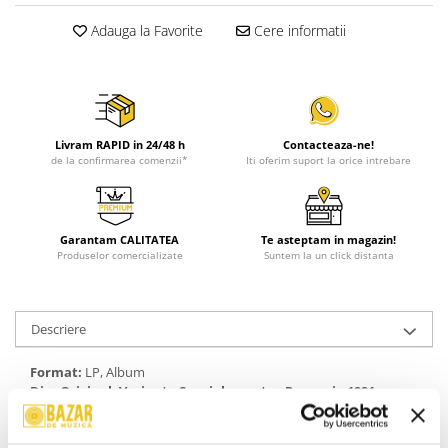
Adauga la Favorite
Cere informatii
Livram RAPID in 24/48 h
Contacteaza-ne!
de la confirmarea comenzii*
Iti oferim suport la orice intrebare
Garantam CALITATEA
Te asteptam in magazin!
Produselor comercializate
Suntem la un click distanta
Descriere
Format:
LP, Album
Disc Original. Varianta Speciala pentru Romania 1991
An Lansare:
1991
Stil:
Disco, Pop Rock, Contemporary R&B, New Jack Swing, Pop
Rap, Dance-pop