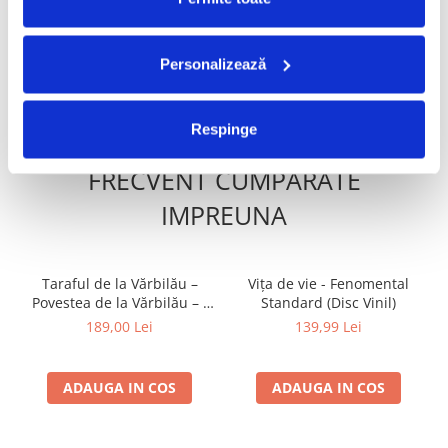
120,00 Lei
500,00 Lei
84,00 Lei
350,00 Lei
Personalizează
ADAUGA IN COS
ADAUGA IN COS
Respinge
FRECVENT CUMPARATE
IMPREUNA
Taraful de la Vărbilău –
Vița de vie - Fenomental
Povestea de la Vărbilău – -
Standard (Disc Vinil)
Electrecord, (Disc Vinil)
189,00 Lei
139,99 Lei
ADAUGA IN COS
ADAUGA IN COS