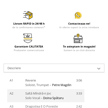
Livram RAPID in 24/48 h
Contacteaza-ne!
de la confirmarea comenzii*
Iti oferim suport la orice intrebare
Garantam CALITATEA
Te asteptam in magazin!
Produselor comercializate
Suntem la un click distanta
Descriere
A1
Reverie
3:06
Soloist, Trumpet –
Petre Magdin
A2
Saltă Mîndră-n Joc
3:33
Solo Vocal –
Doina Spătaru
A3
Dragostea E O Poveste
2:42