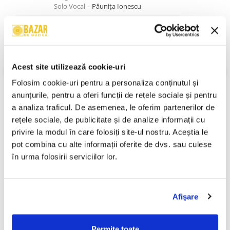
Solo Vocal –
Păunița Ionescu
A4
În Crînguri De Argint
4:40
Solo Vocal –
Viorela Filip
A5
Noapte Bună Dragoste
3:04
Solo Vocal –
Dorin Teodorescu
Acest site utilizează cookie-uri
VEZI MAI MULT
B6
Confesiune
2:18
Folosim cookie-uri pentru a personaliza conținutul și 
Stare Disc:
Near Mint (NM or M-)
Soloist, Trumpet –
Ilie Dornescu
Stare Coperta:
Near Mint (NM or M-)
anunțurile, pentru a oferi funcții de rețele sociale și pentru 
B7
La Poarta Unde Vîntul N-are Loc
4:21
a analiza traficul. De asemenea, le oferim partenerilor de 
Informatii conformitate produs
Solo Vocal –
Angela Stoica
rețele sociale, de publicitate și de analize informații cu 
Review-uri
(0)
privire la modul în care folosiți site-ul nostru. Aceștia le 
B8
Astăzi Ninge Iar
3:12
pot combina cu alte informații oferite de dvs. sau culese 
Solo Vocal –
Gabriela Mihalcea
în urma folosirii serviciilor lor.
B9
Iubire Fidelă
3:27
Solo Vocal –
Dorina Varlam
PRODUSE ALTERNATIVE
B10
Vis Și Feerie
5:01
Afişare
Solo Vocal –
Păunița Ionescu
Savoy – Domnișoară,
Michael Jackson -
-30%
-30%
Domnișoară (Disc Vinil)
Dangerous, (Disc Vinil)
Permite toate