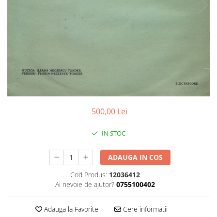
Discuri vinil 7' (mici)
Patriotice
Patriotice
Viniluri Românești
Colecția Electrecord
500,00 Lei
IN STOC
ADAUGA IN COS
Cod Produs:
12036412
Ai nevoie de ajutor?
0755100402
Adauga la Favorite
Cere informatii